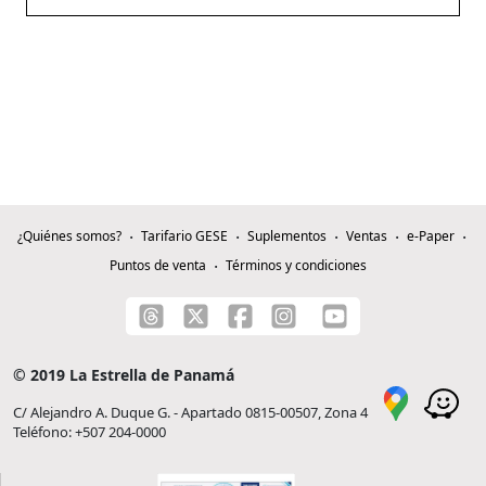
¿Quiénes somos?
Tarifario GESE
Suplementos
Ventas
e-Paper
Puntos de venta
Términos y condiciones
© 2019 La Estrella de Panamá
C/ Alejandro A. Duque G. - Apartado 0815-00507, Zona 4
Teléfono: +507 204-0000