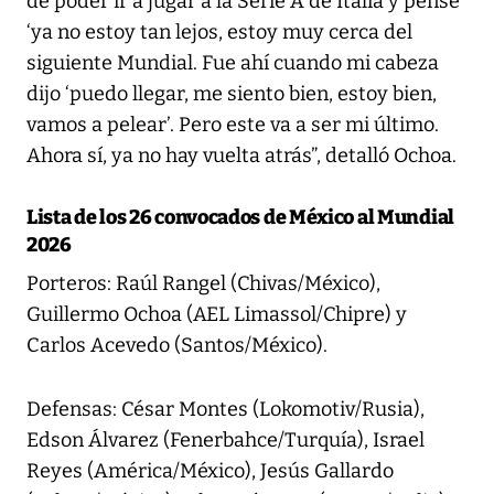
de poder ir a jugar a la Serie A de Italia y pensé
‘ya no estoy tan lejos, estoy muy cerca del
siguiente Mundial. Fue ahí cuando mi cabeza
dijo ‘puedo llegar, me siento bien, estoy bien,
vamos a pelear’. Pero este va a ser mi último.
Ahora sí, ya no hay vuelta atrás”, detalló Ochoa.
Lista de los 26 convocados de México al Mundial
2026
Porteros: Raúl Rangel (Chivas/México),
Guillermo Ochoa (AEL Limassol/Chipre) y
Carlos Acevedo (Santos/México).
Defensas: César Montes (Lokomotiv/Rusia),
Edson Álvarez (Fenerbahce/Turquía), Israel
Reyes (América/México), Jesús Gallardo