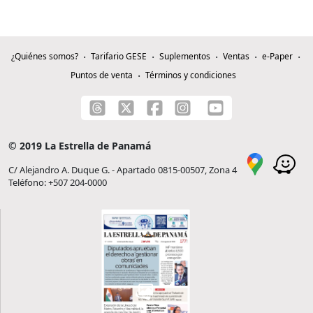
¿Quiénes somos?
Tarifario GESE
Suplementos
Ventas
e-Paper
Puntos de venta
Términos y condiciones
© 2019 La Estrella de Panamá
C/ Alejandro A. Duque G. - Apartado 0815-00507, Zona 4
Teléfono: +507 204-0000