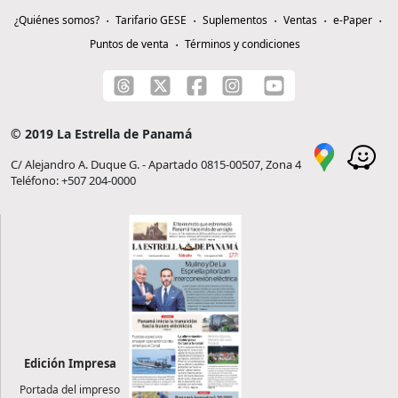
¿Quiénes somos?
Tarifario GESE
Suplementos
Ventas
e-Paper
Puntos de venta
Términos y condiciones
© 2019 La Estrella de Panamá
C/ Alejandro A. Duque G. - Apartado 0815-00507, Zona 4
Teléfono: +507 204-0000
Edición Impresa
Portada del impreso