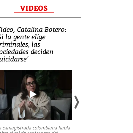
VIDEOS
ideo, Catalina Botero:
Video: Lula la
Si la gente elige
candidatura 
riminales, las
promesas de i
ociedades deciden
en defensa, ed
uicidarse’
tierras raras
a exmagistrada colombiana habla
Entre recuerdos y es
obre el rol de contrapeso del
referencias hacia sus