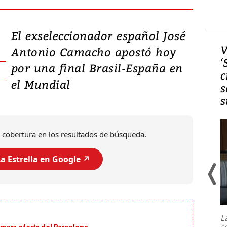
El exseleccionador español José
Video, Japón: Terremoto
V
Antonio Camacho apostó hoy
deja heridos y graves
‘
por una final Brasil-España en
daños en Kumamoto
c
el Mundial
s
s
 cobertura en los resultados de búsqueda.
a Estrella en Google ↗️
Un fuerte terremoto de magnitud
7,1 se registró este martes 28 de
julio en la prefectura de Kumamoto,
L
al sur de Japón, provocando una
s