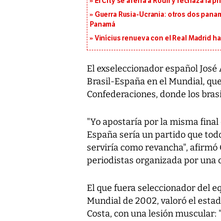
El City se aferra a Rodri y rechaza la 
Guerra Rusia-Ucrania: otros dos pana
Panamá
Vinícius renueva con el Real Madrid h
El exseleccionador español José
Brasil-España en el Mundial, que
Confederaciones, donde los brasil
"Yo apostaría por la misma final 
España sería un partido que tod
serviría como revancha", afirm
periodistas organizada por una 
El que fuera seleccionador del e
Mundial de 2002, valoró el estad
Costa, con una lesión muscular: "