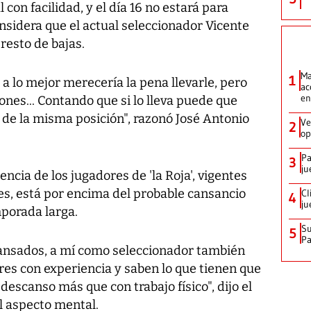
 con facilidad, y el día 16 no estará para
considera que el actual seleccionador Vicente
resto de bajas.
Ma
1
 a lo mejor merecería la pena llevarle, pero
ac
en
nes... Contando que si lo lleva puede que
a de la misma posición", razonó José Antonio
Ve
2
op
Pa
3
ju
encia de los jugadores de 'la Roja', vigentes
, está por encima del probable cansancio
Cl
4
ju
mporada larga.
Su
5
P
cansados, a mí como seleccionador también
res con experiencia y saben lo que tienen que
descanso más que con trabajo físico", dijo el
l aspecto mental.