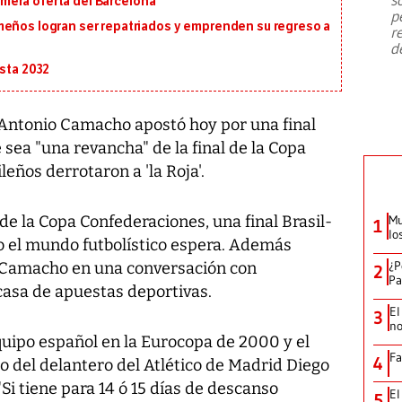
primera oferta del Barcelona
emergencia de gran
...
p
meños logran ser repatriados y emprenden su regreso a
r
d
asta 2032
 Antonio Camacho apostó hoy por una final
 sea "una revancha" de la final de la Copa
eños derrotaron a 'la Roja'.
de la Copa Confederaciones, una final Brasil-
Mu
1
lo
o el mundo futbolístico espera. Además
¿P
ó Camacho en una conversación con
2
Pa
casa de apuestas deportivas.
El
3
no
quipo español en la Eurocopa de 2000 y el
Fa
4
o del delantero del Atlético de Madrid Diego
Si tiene para 14 ó 15 días de descanso
El
5