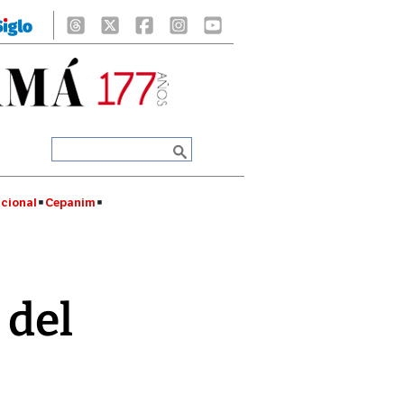
cional
Cepanim
 del