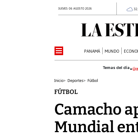
JUEVES 06 AGOSTO 2026
32
PANAMÁ
MUNDO
ECONO
Úl
Inicio
>
Deportes
>
Fútbol
FÚTBOL
Camacho apu
Mundial ent