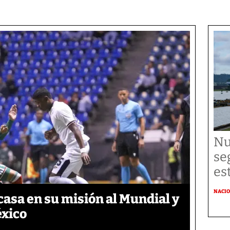
Nu
se
es
NACI
asa en su misión al Mundial y
éxico