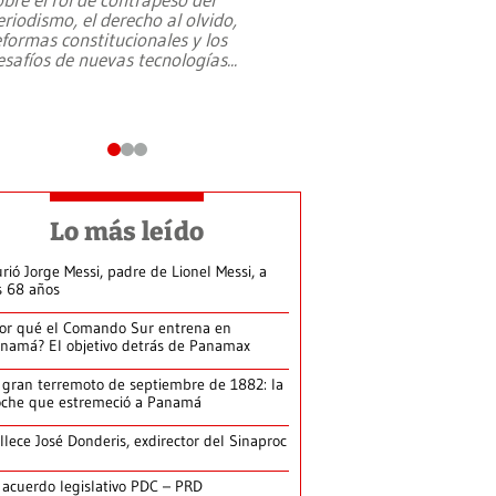
eriodismo, el derecho al olvido,
presidente de Brasil,
eformas constitucionales y los
da Silva, oficializó 
esafíos de nuevas tecnologías
...
candidatura
...
Lo más leído
rió Jorge Messi, padre de Lionel Messi, a
s 68 años
or qué el Comando Sur entrena en
namá? El objetivo detrás de Panamax
 gran terremoto de septiembre de 1882: la
che que estremeció a Panamá
llece José Donderis, exdirector del Sinaproc
 acuerdo legislativo PDC – PRD