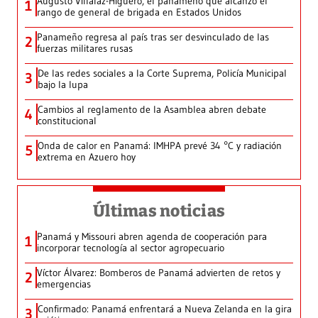
Augusto Villalaz-Higuero, el panameño que alcanzó el
1
rango de general de brigada en Estados Unidos
Panameño regresa al país tras ser desvinculado de las
2
fuerzas militares rusas
De las redes sociales a la Corte Suprema, Policía Municipal
3
bajo la lupa
Cambios al reglamento de la Asamblea abren debate
4
constitucional
Onda de calor en Panamá: IMHPA prevé 34 °C y radiación
5
extrema en Azuero hoy
Últimas noticias
Panamá y Missouri abren agenda de cooperación para
1
incorporar tecnología al sector agropecuario
Víctor Álvarez: Bomberos de Panamá advierten de retos y
2
emergencias
Confirmado: Panamá enfrentará a Nueva Zelanda en la gira
3