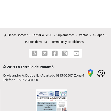
¿Quiénes somos?
Tarifario GESE
Suplementos
Ventas
e-Paper
Puntos de venta
Términos y condiciones
© 2019 La Estrella de Panamá
C/ Alejandro A. Duque G. - Apartado 0815-00507, Zona 4
Teléfono: +507 204-0000