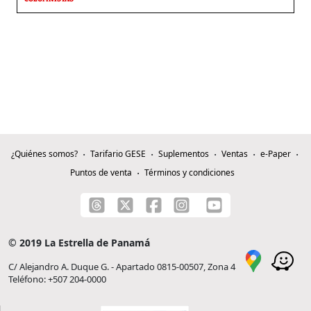
¿Quiénes somos?
Tarifario GESE
Suplementos
Ventas
e-Paper
Puntos de venta
Términos y condiciones
© 2019 La Estrella de Panamá
C/ Alejandro A. Duque G. - Apartado 0815-00507, Zona 4
Teléfono: +507 204-0000