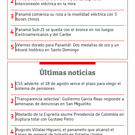
2
interconexión eléctrica en la mira
Panamá comienza su ruta a la movilidad eléctrica con 5
3
buses chinos
Panamá Sub-21 se queda con el bronce en los Juegos
4
Centroamericanos y del Caribe
¡Viernes dorado para Panamá!: Dos medallas de oro y un
5
récord histórico en Santo Domingo
Últimas noticias
CSS advierte: el 18 de agosto vence el plazo para elegir el
1
sistema de pensiones
‘Transparencia selectiva’: Guillermo García Rivas responde a
2
amenazas de denuncias en San Miguelito
Abelardo de la Espriella asume Presidencia de Colombia en
3
ruptura total con Gustavo Petro
Augusto Villalaz-Higuero, el panameño que alcanzó el
4
rango de general de brigada en Estados Unidos