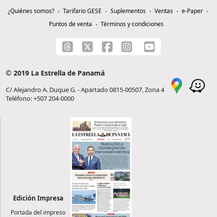
¿Quiénes somos?
Tarifario GESE
Suplementos
Ventas
e-Paper
Puntos de venta
Términos y condiciones
© 2019 La Estrella de Panamá
C/ Alejandro A. Duque G. - Apartado 0815-00507, Zona 4
Teléfono: +507 204-0000
Edición Impresa
Portada del impreso