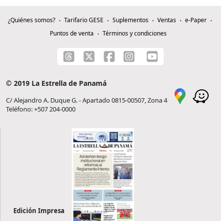
¿Quiénes somos?
Tarifario GESE
Suplementos
Ventas
e-Paper
Puntos de venta
Términos y condiciones
© 2019 La Estrella de Panamá
C/ Alejandro A. Duque G. - Apartado 0815-00507, Zona 4
Teléfono: +507 204-0000
Edición Impresa