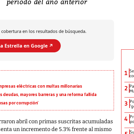
periodo del año anterior
 cobertura en los resultados de búsqueda.
a Estrella en Google ↗️
Se
1
co
Pa
presas eléctricas con multas millonarias
2
Mu
s deudas, mayores barreras y una reforma fallida
Po
3
sas por corrupción’
‘g
Pr
4
raron abril con primas suscritas acumuladas
po
esenta un incremento de 5.3% frente al mismo
Su
5