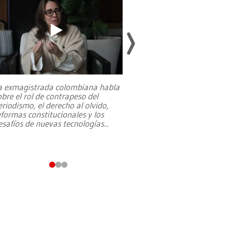
a exmagistrada colombiana habla
Entre recuerdos y es
obre el rol de contrapeso del
referencias hacia sus
eriodismo, el derecho al olvido,
presidente de Brasil,
eformas constitucionales y los
da Silva, oficializó 
esafíos de nuevas tecnologías
...
candidatura
...