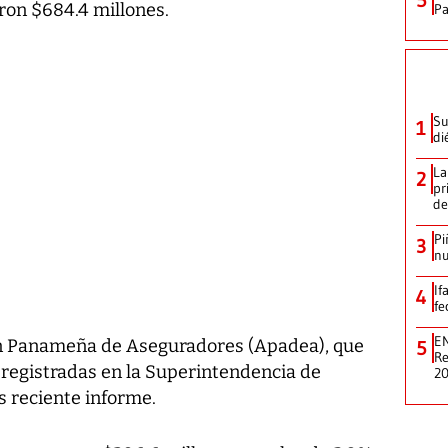
ron $684.4 millones.
P
Su
1
di
La
2
pr
de
Pi
3
nu
If
4
fe
EN
ión Panameña de Aseguradores (Apadea), que
5
Re
 registradas en la Superintendencia de
2
 reciente informe.