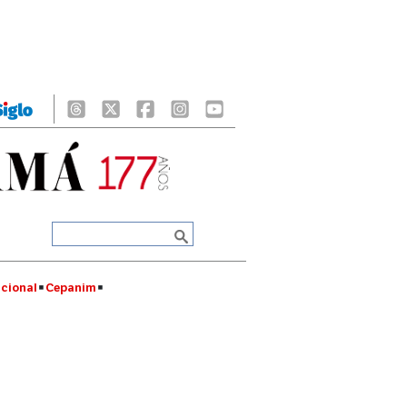
cional
Cepanim