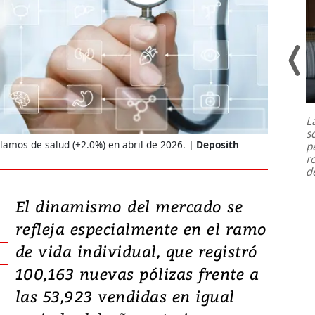
Un fuerte terremoto de magnitud
7,1 se registró este martes 28 de
julio en la prefectura de Kumamoto,
L
al sur de Japón, provocando una
s
emergencia de gran
...
lamos de salud (+2.0%) en abril de 2026.
Deposith
p
r
d
El dinamismo del mercado se
refleja especialmente en el ramo
de vida individual, que registró
100,163 nuevas pólizas frente a
las 53,923 vendidas en igual