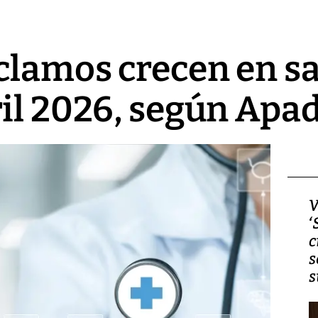
clamos crecen en sa
il 2026, según Apa
Video, Japón: Terremoto
V
deja heridos y graves
‘
daños en Kumamoto
c
s
s