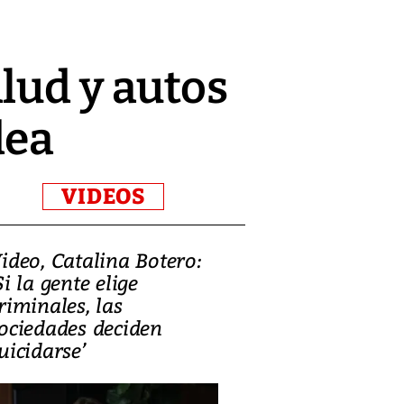
lud y autos
dea
VIDEOS
ideo, Catalina Botero:
Video: Lula la
Si la gente elige
candidatura 
riminales, las
promesas de i
ociedades deciden
en defensa, ed
uicidarse’
tierras raras