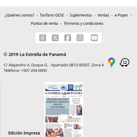
¿Quiénes somos?
Tarifario GESE
Suplementos
Ventas
e-Paper
Puntos de venta
Términos y condiciones
© 2019 La Estrella de Panamá
C/ Alejandro A. Duque G. - Apartado 0815-00507, Zona 4
Teléfono: +507 204-0000
Edición Impresa