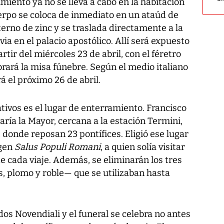
imiento ya no se lleva a cabo en la habitación
cuerpo se coloca de inmediato en un ataúd de
erno de zinc y se traslada directamente a la
via en el palacio apostólico. Allí será expuesto
artir del miércoles 23 de abril, con el féretro
brará la misa fúnebre. Según el medio italiano
rá el próximo 26 de abril.
tivos es el lugar de enterramiento. Francisco
aría la Mayor, cercana a la estación Termini,
 donde reposan 23 pontífices. Eligió ese lugar
rgen
Salus Populi Romani
, a quien solía visitar
e cada viaje. Además, se eliminarán los tres
, plomo y roble— que se utilizaban hasta
dos Novendiali y el funeral se celebra no antes