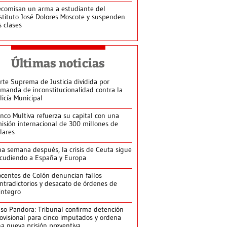
comisan un arma a estudiante del
stituto José Dolores Moscote y suspenden
s clases
Últimas noticias
rte Suprema de Justicia dividida por
manda de inconstitucionalidad contra la
licía Municipal
nco Multiva refuerza su capital con una
isión internacional de 300 millones de
lares
a semana después, la crisis de Ceuta sigue
cudiendo a España y Europa
centes de Colón denuncian fallos
ntradictorios y desacato de órdenes de
integro
so Pandora: Tribunal confirma detención
ovisional para cinco imputados y ordena
a nueva prisión preventiva