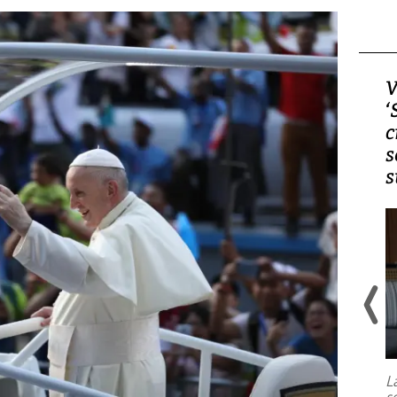
Video, Japón: Terremoto
V
deja heridos y graves
‘
daños en Kumamoto
c
s
s
Un fuerte terremoto de magnitud
7,1 se registró este martes 28 de
julio en la prefectura de Kumamoto,
L
al sur de Japón, provocando una
s