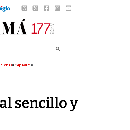
cional
Cepanim
l sencillo y