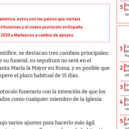
De
5
In
la
américa: estos son los países que visitará
ustituciones y el nuevo protocolo en España
al 2030 a Marruecos a cambio de apoyos
Co
1
de
ntífice, se destacan tres cambios principales:
Po
e su funeral; su sepultura no será en el
Ba
2
 Santa María la Mayor en Roma, y es posible que
em
dó
spere el plazo habitual de 15 días.
Un
3
sa
otocolo funerario con la intención de que los
dos como cualquier miembro de la Iglesia:
Do
4
co
re
Ca
5
dujo varios ajustes para hacerlo más ágil.
pr
un