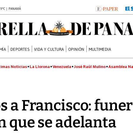
.9°C | PANAMÁ
MÍA
DEPORTES
VIDA Y CULTURA
OPINIÓN
MULTIMEDIA
timas Noticias
La Llorona
Venezuela
José Raúl Mulino
Asamblea Na
 a Francisco: funera
n que se adelanta