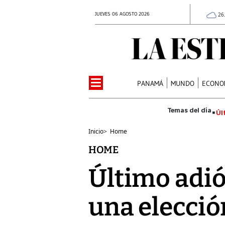
JUEVES 06 AGOSTO 2026
26
PANAMÁ
MUNDO
ECONO
Úl
Inicio
>
Home
HOME
Último adiós
una elecció