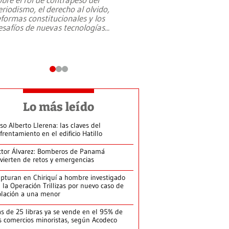
eriodismo, el derecho al olvido,
presidente de Brasil,
eformas constitucionales y los
da Silva, oficializó 
esafíos de nuevas tecnologías
...
candidatura
...
Lo más leído
so Alberto Llerena: las claves del
frentamiento en el edificio Hatillo
ctor Álvarez: Bomberos de Panamá
vierten de retos y emergencias
pturan en Chiriquí a hombre investigado
 la Operación Trillizas por nuevo caso de
olación a una menor
s de 25 libras ya se vende en el 95% de
s comercios minoristas, según Acodeco