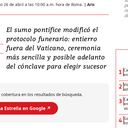
emergencia de gran
...
do 26 de abril a las 10:00 a.m. hora de Roma.
Aris
p
r
d
El sumo pontífice modificó el
protocolo funerario: entierro
fuera del Vaticano, ceremonia
más sencilla y posible adelanto
del cónclave para elegir sucesor
Ca
1
en
Ví
2
ad
 cobertura en los resultados de búsqueda.
Ca
3
en
a Estrella en Google ↗️
vi
Ga
4
lo