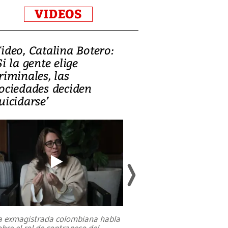
VIDEOS
ideo, Catalina Botero:
Video: Lula la
Si la gente elige
candidatura 
riminales, las
promesas de i
ociedades deciden
en defensa, ed
uicidarse’
tierras raras
a exmagistrada colombiana habla
Entre recuerdos y es
obre el rol de contrapeso del
referencias hacia sus