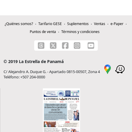
¿Quiénes somos?
Tarifario GESE
Suplementos
Ventas
e-Paper
Puntos de venta
Términos y condiciones
© 2019 La Estrella de Panamá
C/ Alejandro A. Duque G. - Apartado 0815-00507, Zona 4
Teléfono: +507 204-0000