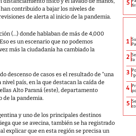
 el distanciamiento físico y el lavado de manos,
Pa
5
fi
 han contribuido a bajar los niveles de
visiones de alerta al inicio de la pandemia.
ión (...) donde hablaban de más de 4,000
Su
1
.. Eso es un escenario que no podemos
P
 vez más la ciudadanía ha cambiado la
Se
2
la
Po
3
ido descenso de casos es el resultado de "una
‘g
 nivel país, en la que destacan la caída de
Pr
4
 ellas Alto Paraná (este), departamento
po
co de la pandemia.
Se
5
co
gentina y uno de los principales destinos
iega que se avecina, también se ha registrado
al explicar que en esta región se precisa un