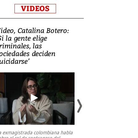
VIDEOS
ideo, Catalina Botero:
Video: Lula la
Si la gente elige
candidatura 
riminales, las
promesas de i
ociedades deciden
en defensa, ed
uicidarse’
tierras raras
a exmagistrada colombiana habla
Entre recuerdos y es
obre el rol de contrapeso del
referencias hacia sus