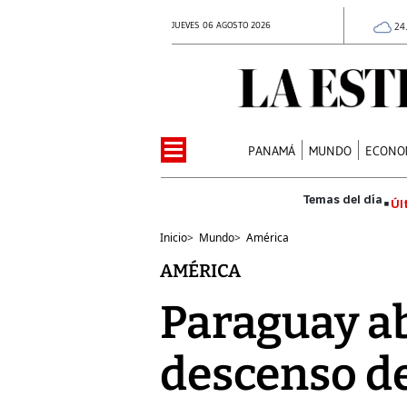
JUEVES 06 AGOSTO 2026
24
PANAMÁ
MUNDO
ECONO
Úl
Inicio
>
Mundo
>
América
AMÉRICA
Paraguay ab
descenso de