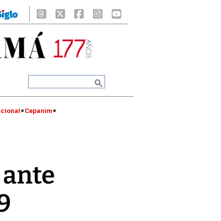
cional
Cepanim
 ante
9