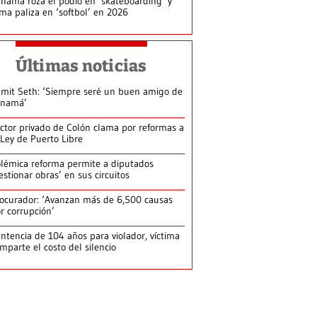
namá roza el podio en ‘skateboarding’ y
rma paliza en ‘softbol’ en 2026
Últimas noticias
mit Seth: ‘Siempre seré un buen amigo de
anamá’
ctor privado de Colón clama por reformas a
 Ley de Puerto Libre
lémica reforma permite a diputados
estionar obras’ en sus circuitos
ocurador: ‘Avanzan más de 6,500 causas
r corrupción’
ntencia de 104 años para violador, víctima
mparte el costo del silencio