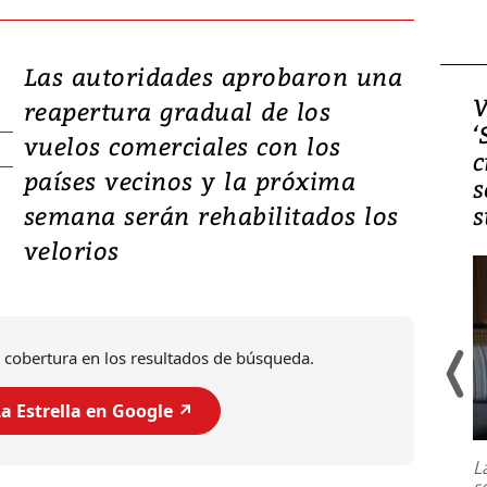
Las autoridades aprobaron una
Video, Japón: Terremoto
V
reapertura gradual de los
deja heridos y graves
‘
vuelos comerciales con los
daños en Kumamoto
c
países vecinos y la próxima
s
semana serán rehabilitados los
s
velorios
 cobertura en los resultados de búsqueda.
a Estrella en Google ↗️
Un fuerte terremoto de magnitud
7,1 se registró este martes 28 de
julio en la prefectura de Kumamoto,
L
al sur de Japón, provocando una
s