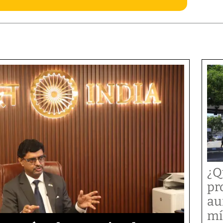
¿Q
pr
au
mí