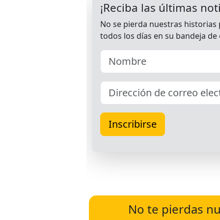
No te pierdas nu