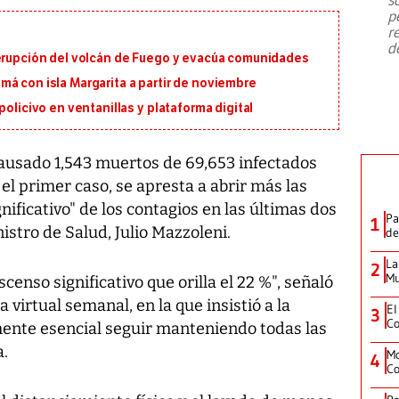
emergencia de gran
...
p
r
d
 erupción del volcán de Fuego y evacúa comunidades
á con isla Margarita a partir de noviembre
policivo en ventanillas y plataforma digital
causado 1,543 muertos de 69,653 infectados
l primer caso, se apresta a abrir más las
nificativo" de los contagios en las últimas dos
Pa
1
istro de Salud, Julio Mazzoleni.
de
La
2
Mu
enso significativo que orilla el 22 %", señaló
virtual semanal, en la que insistió a la
El
3
Co
ente esencial seguir manteniendo todas las
a.
Mo
4
Co