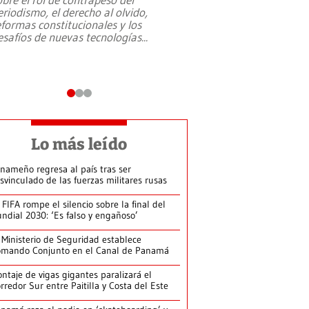
eriodismo, el derecho al olvido,
presidente de Brasil,
eformas constitucionales y los
da Silva, oficializó 
esafíos de nuevas tecnologías
...
candidatura
...
Lo más leído
nameño regresa al país tras ser
svinculado de las fuerzas militares rusas
 FIFA rompe el silencio sobre la final del
ndial 2030: ‘Es falso y engañoso’
 Ministerio de Seguridad establece
mando Conjunto en el Canal de Panamá
ntaje de vigas gigantes paralizará el
rredor Sur entre Paitilla y Costa del Este