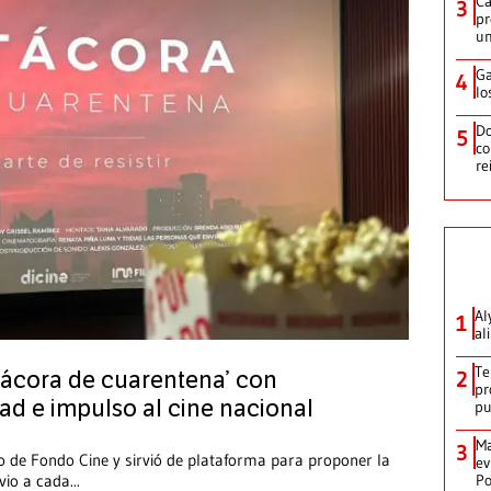
Ca
3
pr
un
Ga
4
lo
Do
5
co
re
Al
1
al
Te
2
tácora de cuarentena’ con
pr
ad e impulso al cine nacional
p
Ma
3
o de Fondo Cine y sirvió de plataforma para proponer la
ev
Po
vio a cada
...