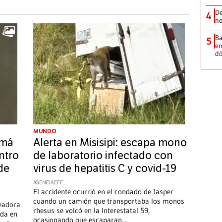
De
4
no
Ba
5
em
dó
MUNDO
amá
Alerta en Misisipi: escapa mono
ntro
de laboratorio infectado con
de
virus de hepatitis C y covid-19
AGENCIA EFE
El accidente ocurrió en el condado de Jasper
cuando un camión que transportaba los monos
readora
rhesus se volcó en la Interestatal 59,
ida en
ocasionando que escaparan.
...