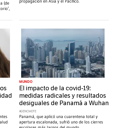
propagación en Asia y el Pacífico.
a (de
orio’,
MUNDO
tos
El impacto de la covid-19:
cidad
medidas radicales y resultados
desiguales de Panamá a Wuhan
AGENCIA EFE
entes
Panamá, que aplicó una cuarentena total y
salud
apertura escalonada, sufrió uno de los cierres
escolares más largos del mundo