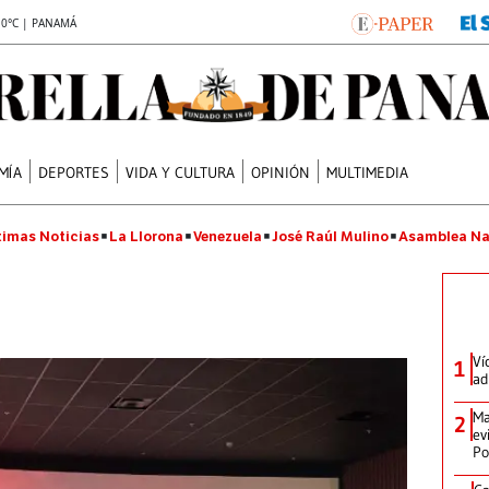
.0°C | PANAMÁ
MÍA
DEPORTES
VIDA Y CULTURA
OPINIÓN
MULTIMEDIA
timas Noticias
La Llorona
Venezuela
José Raúl Mulino
Asamblea Na
Ví
1
ad
Ma
2
ev
Po