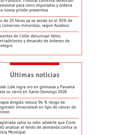
so Pandora: Tribunal confirma detención
ovisional para cinco imputados y ordena
a nueva prisión preventiva
s de 25 libras ya se vende en el 95% de
s comercios minoristas, según Acodeco
centes de Colón denuncian fallos
ntradictorios y desacato de órdenes de
integro
Últimas noticias
yiah Lide logra oro en gimnasia y Panamá
ista su cierre en Santo Domingo 2026
rapia dirigida reduce 94 % riesgo de
ogresión intracraneal en tipo de cáncer de
ulmón
gistrada salva su voto: advierte que Corte
itó analizar el fondo de demanda contra la
licía Municipal