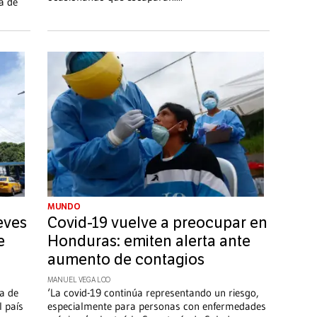
la de
MUNDO
eves
Covid-19 vuelve a preocupar en
e
Honduras: emiten alerta ante
aumento de contagios
MANUEL VEGA LOO
a de
‘La covid-19 continúa representando un riesgo,
l país
especialmente para personas con enfermedades