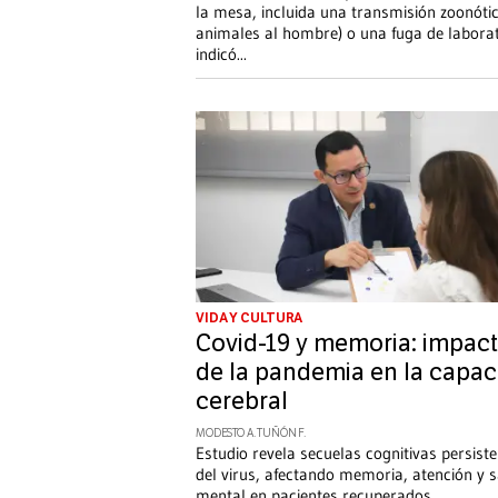
la mesa, incluida una transmisión zoonótic
animales al hombre) o una fuga de laborat
indicó
...
VIDA Y CULTURA
Covid-19 y memoria: impac
de la pandemia en la capa
cerebral
MODESTO A. TUÑÓN F.
Estudio revela secuelas cognitivas persist
del virus, afectando memoria, atención y 
mental en pacientes recuperados