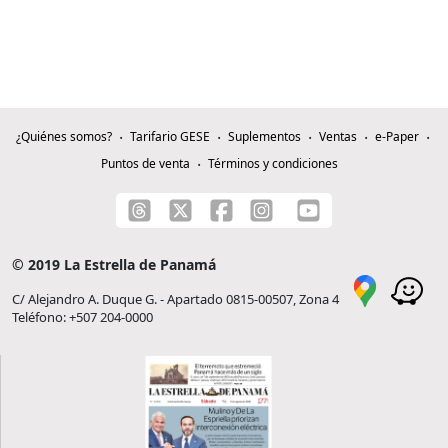
¿Quiénes somos?
Tarifario GESE
Suplementos
Ventas
e-Paper
Puntos de venta
Términos y condiciones
© 2019 La Estrella de Panamá
C/ Alejandro A. Duque G. - Apartado 0815-00507, Zona 4
Teléfono: +507 204-0000