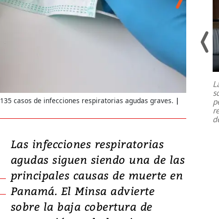
Un fuerte terremoto de magnitud
7,1 se registró este martes 28 de
julio en la prefectura de Kumamoto,
L
al sur de Japón, provocando una
s
emergencia de gran
...
.135 casos de infecciones respiratorias agudas graves.
Rafael Ro
p
r
d
Las infecciones respiratorias
agudas siguen siendo una de las
principales causas de muerte en
Panamá. El Minsa advierte
sobre la baja cobertura de