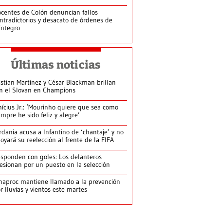
centes de Colón denuncian fallos
ntradictorios y desacato de órdenes de
integro
Últimas noticias
istian Martínez y César Blackman brillan
n el Slovan en Champions
nícius Jr.: ‘Mourinho quiere que sea como
empre he sido feliz y alegre’
rdania acusa a Infantino de ‘chantaje’ y no
oyará su reelección al frente de la FIFA
sponden con goles: Los delanteros
esionan por un puesto en la selección
naproc mantiene llamado a la prevención
r lluvias y vientos este martes