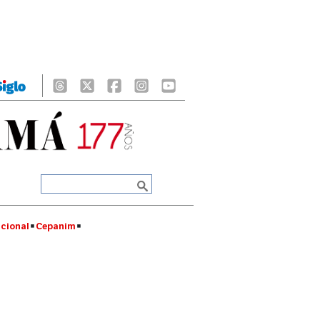
cional
Cepanim