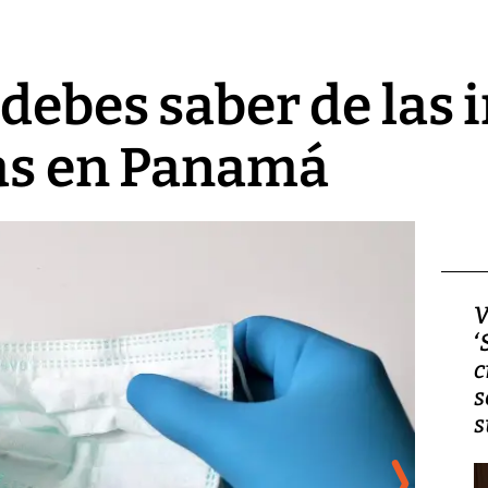
 debes saber de las 
ias en Panamá
Video, Japón: Terremoto
V
deja heridos y graves
‘
daños en Kumamoto
c
s
s