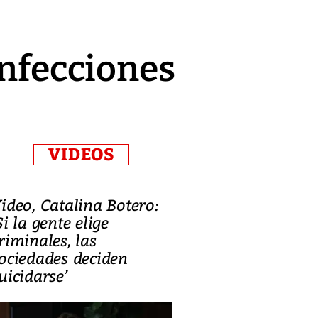
infecciones
VIDEOS
ideo, Catalina Botero:
Video: Lula la
Si la gente elige
candidatura 
riminales, las
promesas de i
ociedades deciden
en defensa, ed
uicidarse’
tierras raras