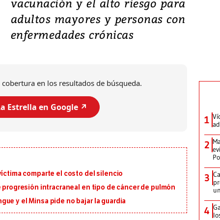
vacunación y el alto riesgo para
adultos mayores y personas con
enfermedades crónicas
 cobertura en los resultados de búsqueda.
a Estrella en Google ↗️
Ví
1
ad
Ma
2
ev
Po
víctima comparte el costo del silencio
Ca
3
pr
e progresión intracraneal en tipo de cáncer de pulmón
un
ue y el Minsa pide no bajar la guardia
Ga
4
lo