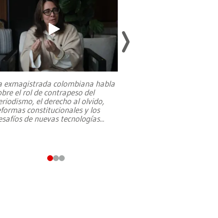
a exmagistrada colombiana habla
Entre recuerdos y es
obre el rol de contrapeso del
referencias hacia sus
dríguez, neumólogo.
José Abel Herrera | La Estrella de Panamá
eriodismo, el derecho al olvido,
presidente de Brasil,
eformas constitucionales y los
da Silva, oficializó 
esafíos de nuevas tecnologías
...
candidatura
...