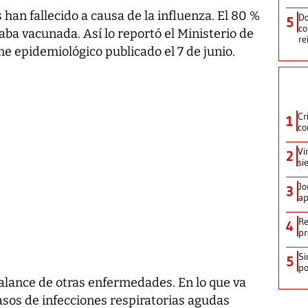
 han fallecido a causa de la influenza. El 80 %
Do
5
co
aba vacunada. Así lo reportó el Ministerio de
re
me epidemiológico publicado el 7 de junio.
Cr
1
co
Vi
2
si
Jo
3
ap
Re
4
pr
Si
5
po
alance de otras enfermedades. En lo que va
casos de infecciones respiratorias agudas