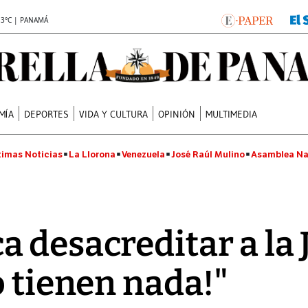
.3°C | PANAMÁ
MÍA
DEPORTES
VIDA Y CULTURA
OPINIÓN
MULTIMEDIA
timas Noticias
La Llorona
Venezuela
José Raúl Mulino
Asamblea Na
 desacreditar a la J
o tienen nada!"