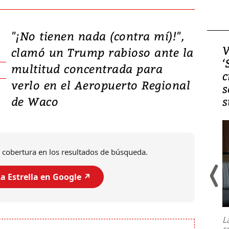
"¡No tienen nada (contra mí)!",
Video, Japón: Terremoto
V
clamó un Trump rabioso ante la
deja heridos y graves
‘
multitud concentrada para
daños en Kumamoto
c
verlo en el Aeropuerto Regional
s
de Waco
s
 cobertura en los resultados de búsqueda.
a Estrella en Google ↗️
Un fuerte terremoto de magnitud
7,1 se registró este martes 28 de
julio en la prefectura de Kumamoto,
L
al sur de Japón, provocando una
s