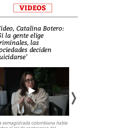
VIDEOS
ideo, Catalina Botero:
Video: Lula la
Si la gente elige
candidatura 
riminales, las
promesas de i
ociedades deciden
en defensa, ed
uicidarse’
tierras raras
a exmagistrada colombiana habla
Entre recuerdos y es
obre el rol de contrapeso del
referencias hacia sus