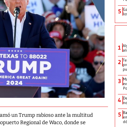
Ga
5
lo
Al
1
al
Te
2
pr
p
Ma
3
ev
Po
De
4
no
Ba
5
clamó un Trump rabioso ante la multitud
em
dó
ropuerto Regional de Waco, donde se