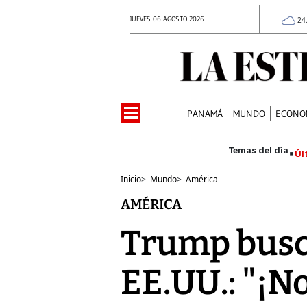
JUEVES 06 AGOSTO 2026
24
PANAMÁ
MUNDO
ECONO
Úl
Inicio
>
Mundo
>
América
AMÉRICA
Trump busca
EE.UU.: "¡N