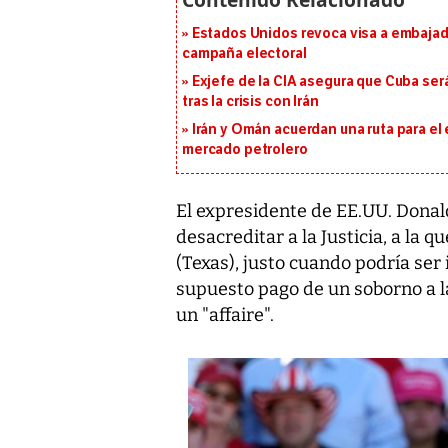
Estados Unidos revoca visa a embajado
campaña electoral
Exjefe de la CIA asegura que Cuba ser
tras la crisis con Irán
Irán y Omán acuerdan una ruta para el
mercado petrolero
El expresidente de EE.UU. Dona
desacreditar a la Justicia, a la 
(Texas), justo cuando podría se
supuesto pago de un soborno a la
un "affaire".