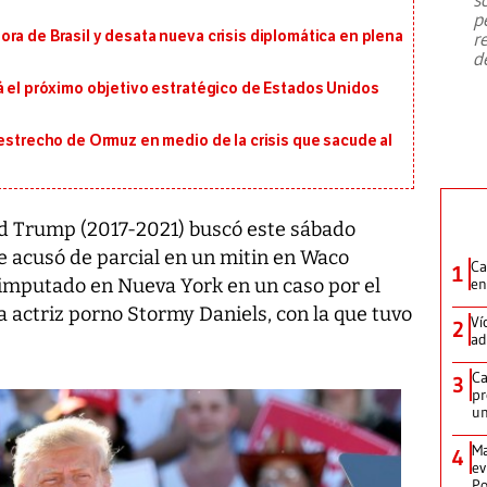
emergencia de gran
...
p
ra de Brasil y desata nueva crisis diplomática en plena
r
d
á el próximo objetivo estratégico de Estados Unidos
 estrecho de Ormuz en medio de la crisis que sacude al
ld Trump (2017-2021) buscó este sábado
que acusó de parcial en un mitin en Waco
Ca
1
r imputado en Nueva York en un caso por el
en
 actriz porno Stormy Daniels, con la que tuvo
Ví
2
ad
Ca
3
pr
un
Ma
4
ev
Po