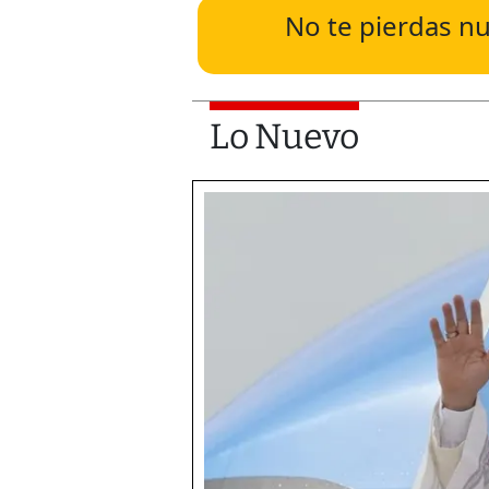
No te pierdas nu
Lo Nuevo