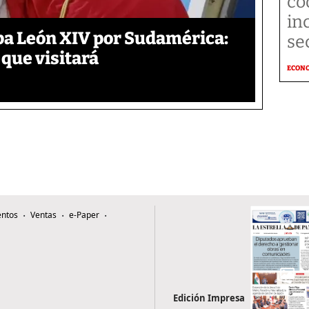
co
in
pa León XIV por Sudamérica:
se
 que visitará
ECON
ntos
Ventas
e-Paper
Edición Impresa