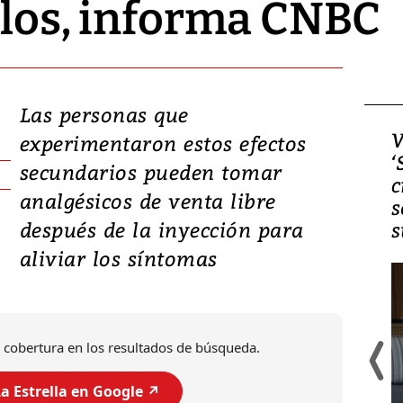
ellos, informa CNBC
Las personas que
Video, Japón: Terremoto
V
experimentaron estos efectos
deja heridos y graves
‘
secundarios pueden tomar
daños en Kumamoto
c
analgésicos de venta libre
s
después de la inyección para
s
aliviar los síntomas
 cobertura en los resultados de búsqueda.
a Estrella en Google ↗️
Un fuerte terremoto de magnitud