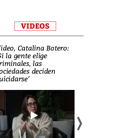
VIDEOS
ideo, Catalina Botero:
Video: Lula la
Si la gente elige
candidatura 
riminales, las
promesas de i
ociedades deciden
en defensa, ed
uicidarse’
tierras raras