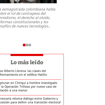
a exmagistrada colombiana habla
Entre recuerdos y es
obre el rol de contrapeso del
referencias hacia sus
eriodismo, el derecho al olvido,
presidente de Brasil,
eformas constitucionales y los
da Silva, oficializó 
esafíos de nuevas tecnologías
...
candidatura
...
Lo más leído
so Alberto Llerena: las claves del
frentamiento en el edificio Hatillo
pturan en Chiriquí a hombre investigado
 la Operación Trillizas por nuevo caso de
olación a una menor
nezuela retoma diálogo entre Gobierno y
osición para definir una transición electoral