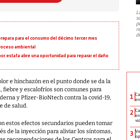
7,1 se registró este martes 28 de
julio en la prefectura de Kumamoto,
L
al sur de Japón, provocando una
s
emergencia de gran
...
p
r
d
repara para el consumo del décimo tercer mes
proceso ambiental
 por estafa abre una oportunidad para reparar el daño
lor e hinchazón en el punto donde se da la
a, fiebre y escalofríos son comunes para
Ca
1
erna y Pfizer-BioNtech contra la covid-19,
en
e de salud.
Ca
2
en
vi
n estos efectos secundarios pueden tomar
s de la inyección para aliviar los síntomas,
Ve
3
op
las recomendaciones de los Centros para el