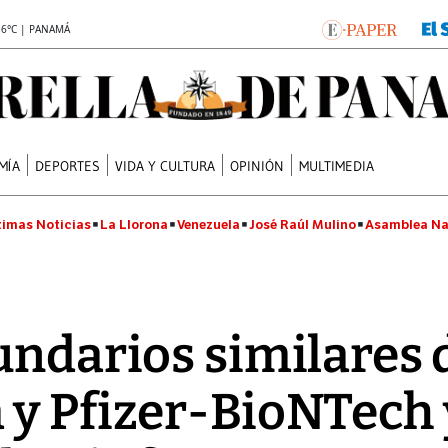
.6°C | PANAMÁ
MÍA
DEPORTES
VIDA Y CULTURA
OPINIÓN
MULTIMEDIA
timas Noticias
La Llorona
Venezuela
José Raúl Mulino
Asamblea Na
undarios similares
y Pfizer-BioNTech 