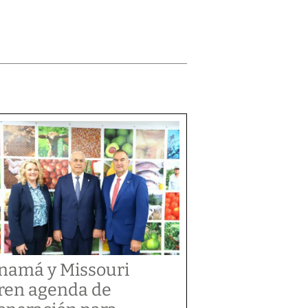
namá y Missouri
ren agenda de