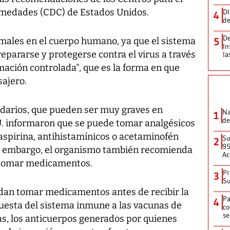
ermedades (CDC) de Estados Unidos.
DI
4
de
De
males en el cuerpo humano, ya que el sistema
5
In
pararse y protegerse contra el virus a través
la
mación controlada", que es la forma en que
ajero.
ndarios, que pueden ser muy graves en
Na
1
de
U. informaron que se puede tomar analgésicos
aspirina, antihistamínicos o acetaminofén
Su
2
95
in embargo, el organismo también recomienda
Ac
 tomar medicamentos.
Pr
3
Su
dan tomar medicamentos antes de recibir la
Pa
4
puesta del sistema inmune a las vacunas de
co
se
s, los anticuerpos generados por quienes