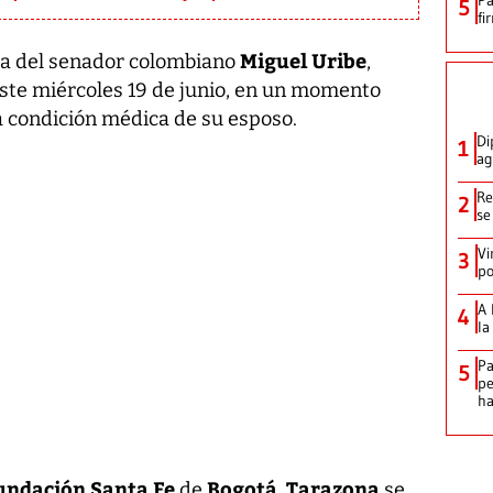
5
fi
Miguel Uribe
sa del senador colombiano
,
este miércoles 19 de junio, en un momento
a condición médica de su esposo.
Di
1
ag
Re
2
se
Vi
3
po
A 
4
la
Pa
5
pe
ha
undación Santa Fe
Bogotá
Tarazona
de
,
se