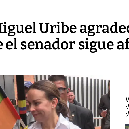
iguel Uribe agrade
 el senador sigue af
Isidro Carbonell,
V
director de la Lotería:
d
‘Vamos a ser más
d
transparentes, tengan fe