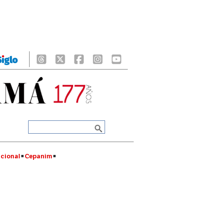
cional
Cepanim