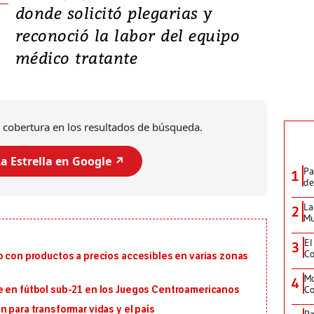
donde solicitó plegarias y
reconoció la labor del equipo
médico tratante
 cobertura en los resultados de búsqueda.
a Estrella en Google ↗️
Pa
1
de
La
2
Mu
El
3
Co
o con productos a precios accesibles en varias zonas
Mo
4
Co
e en fútbol sub-21 en los Juegos Centroamericanos
 para transformar vidas y el país
Pa