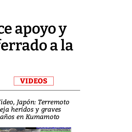
ce apoyo y
errado a la
VIDEOS
ideo, Japón: Terremoto
Israel regala 
eja heridos y graves
nueva embaja
años en Kumamoto
Jerusalén sob
familias pales