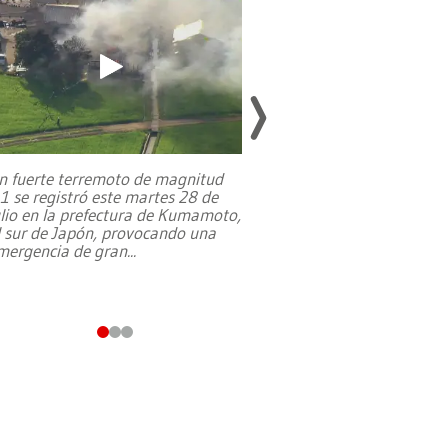
n fuerte terremoto de magnitud
,1 se registró este martes 28 de
Estados Unidos ha a
ulio en la prefectura de Kumamoto,
un dólar y durante 9
l sur de Japón, provocando una
el terreno para su 
mergencia de gran
...
en Jerusalén Oeste, 
perteneció hasta
...