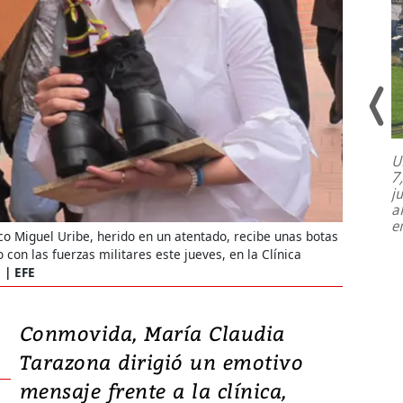
U
7
El director de la Lotería Nacional de
j
Beneficencia habla de la lotería
a
clandestina, auditorías internas y su
e
plan para modernizar la institución
co Miguel Uribe, herido en un atentado, recibe unas botas
 con las fuerzas militares este jueves, en la Clínica
.
EFE
Conmovida, María Claudia
Tarazona dirigió un emotivo
mensaje frente a la clínica,