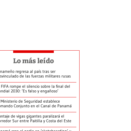
Lo más leído
nameño regresa al país tras ser
svinculado de las fuerzas militares rusas
 FIFA rompe el silencio sobre la final del
ndial 2030: ‘Es falso y engañoso’
 Ministerio de Seguridad establece
mando Conjunto en el Canal de Panamá
ntaje de vigas gigantes paralizará el
rredor Sur entre Paitilla y Costa del Este
namá roza el podio en ‘skateboarding’ y