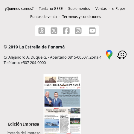
¿Quiénes somos?
Tarifario GESE
Suplementos
Ventas
e-Paper
Puntos de venta
Términos y condiciones
© 2019 La Estrella de Panamá
C/ Alejandro A. Duque G. - Apartado 0815-00507, Zona 4
Teléfono: +507 204-0000
Edición Impresa
Portada del impreso