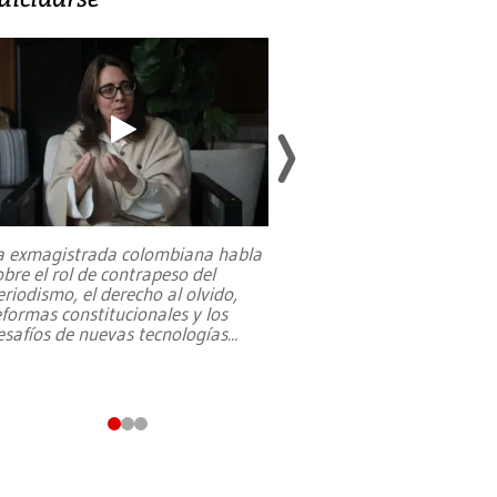
a exmagistrada colombiana habla
Entre recuerdos y es
obre el rol de contrapeso del
referencias hacia sus
eriodismo, el derecho al olvido,
presidente de Brasil,
eformas constitucionales y los
da Silva, oficializó 
esafíos de nuevas tecnologías
...
candidatura
...