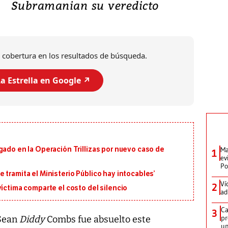
Subramanian su veredicto
 cobertura en los resultados de búsqueda.
a Estrella en Google ↗️
Ma
gado en la Operación Trillizas por nuevo caso de
1
ev
Po
 tramita el Ministerio Público hay intocables’
Ví
2
víctima comparte el costo del silencio
ad
Ca
3
pr
 Sean
Diddy
Combs fue absuelto este
un