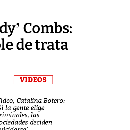
ddy’ Combs:
le de trata
VIDEOS
ideo, Catalina Botero:
Video: Lula la
Si la gente elige
candidatura 
riminales, las
promesas de i
ociedades deciden
en defensa, ed
uicidarse’
tierras raras