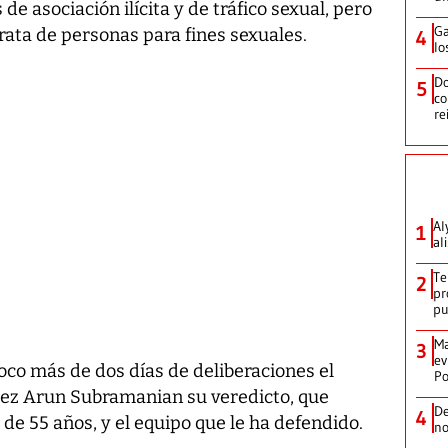
 de asociación ilícita y de tráfico sexual, pero
Ga
trata de personas para fines sexuales.
4
lo
Do
5
co
re
Al
1
al
Te
2
pr
p
Ma
3
ev
poco más de dos días de deliberaciones el
Po
juez Arun Subramanian su veredicto, que
De
4
de 55 años, y el equipo que le ha defendido.
no