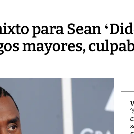
ixto para Sean ‘Di
rgos mayores, culpab
Video, Japón: Terremoto
V
deja heridos y graves
‘
daños en Kumamoto
c
s
s