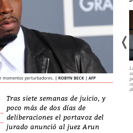
Un fuerte terremoto de magnitud
7,1 se registró este martes 28 de
julio en la prefectura de Kumamoto,
L
al sur de Japón, provocando una
s
emergencia de gran
...
por momentos perturbadores.
ROBYN BECK | AFP
p
r
d
Tras siete semanas de juicio, y
poco más de dos días de
deliberaciones el portavoz del
jurado anunció al juez Arun