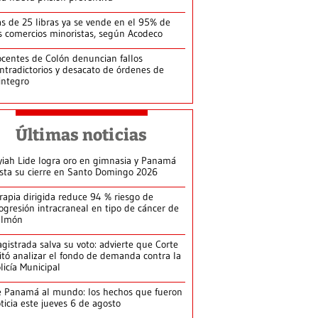
s de 25 libras ya se vende en el 95% de
s comercios minoristas, según Acodeco
centes de Colón denuncian fallos
ntradictorios y desacato de órdenes de
integro
Últimas noticias
yiah Lide logra oro en gimnasia y Panamá
ista su cierre en Santo Domingo 2026
rapia dirigida reduce 94 % riesgo de
ogresión intracraneal en tipo de cáncer de
ulmón
gistrada salva su voto: advierte que Corte
itó analizar el fondo de demanda contra la
licía Municipal
 Panamá al mundo: los hechos que fueron
ticia este jueves 6 de agosto