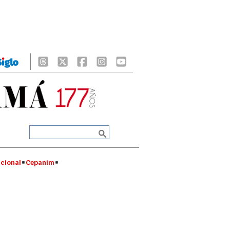
cional
Cepanim