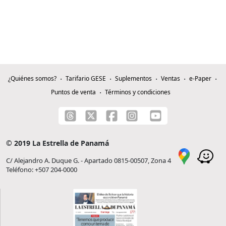
¿Quiénes somos?
Tarifario GESE
Suplementos
Ventas
e-Paper
Puntos de venta
Términos y condiciones
© 2019 La Estrella de Panamá
C/ Alejandro A. Duque G. - Apartado 0815-00507, Zona 4
Teléfono: +507 204-0000