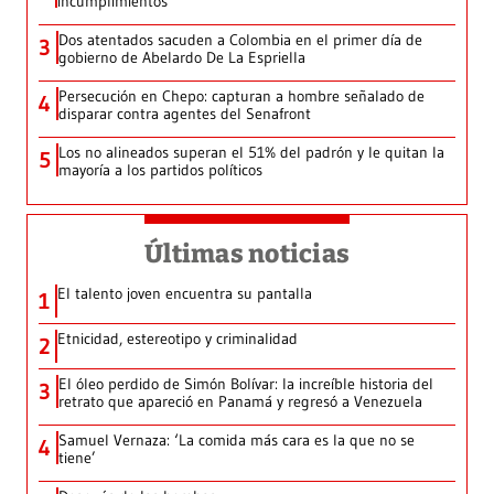
incumplimientos
Dos atentados sacuden a Colombia en el primer día de
3
gobierno de Abelardo De La Espriella
Persecución en Chepo: capturan a hombre señalado de
4
disparar contra agentes del Senafront
Los no alineados superan el 51% del padrón y le quitan la
5
mayoría a los partidos políticos
Últimas noticias
El talento joven encuentra su pantalla​
1
Etnicidad, estereotipo y criminalidad
2
El óleo perdido de Simón Bolívar: la increíble historia del
3
retrato que apareció en Panamá y regresó a Venezuela
Samuel Vernaza: ‘La comida más cara es la que no se
4
tiene’