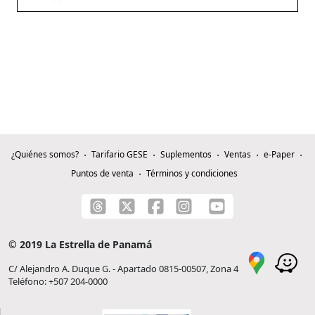
¿Quiénes somos?
Tarifario GESE
Suplementos
Ventas
e-Paper
Puntos de venta
Términos y condiciones
© 2019 La Estrella de Panamá
C/ Alejandro A. Duque G. - Apartado 0815-00507, Zona 4
Teléfono: +507 204-0000