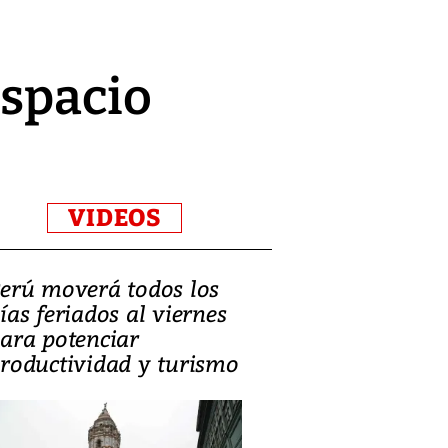
espacio
VIDEOS
erú moverá todos los
Video, Catalin
ías feriados al viernes
‘Si la gente el
ara potenciar
criminales, la
roductividad y turismo
sociedades de
suicidarse’