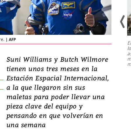
re.
AFP
E
l
Entre recuerdos y escuetas
a
referencias hacia sus adversarios, el
Suni Williams y Butch Wilmore
m
presidente de Brasil, Luiz Inácio Lula
m
da Silva, oficializó este domingo su
tienen unos tres meses en la
candidatura
...
Estación Espacial Internacional,
a la que llegaron sin sus
maletas para poder llevar una
pieza clave del equipo y
pensando en que volverían en
una semana