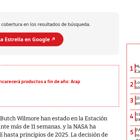
 cobertura en los resultados de búsqueda.
a Estrella en Google ↗️
Mu
1
Ca
encarecerá productos a fin de año: Arap
Lo
2
so
Úl
3
en
Ir
4
 Butch Wilmore han estado en la Estación
pa
rante más de 11 semanas, y la NASA ha
PA
5
 hasta principios de 2025. La decisión de
re
d