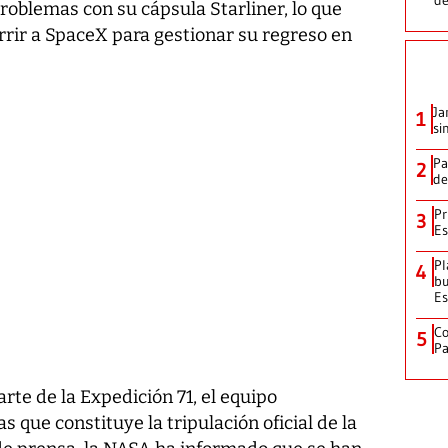
roblemas con su cápsula Starliner, lo que
urrir a SpaceX para gestionar su regreso en
Ja
1
si
Pa
2
de
Pr
3
Es
Pl
4
bu
Es
Co
5
Pa
te de la Expedición 71, el equipo
s que constituye la tripulación oficial de la