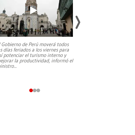
l Gobierno de Perú moverá todos
os días feriados a los viernes para
La exmagistrada co
sí potenciar el turismo interno y
sobre el rol de contr
ejorar la productividad, informó el
periodismo, el derech
inistro
...
reformas constitucio
desafíos de nuevas t