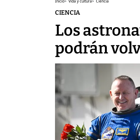
Inicio
>
Vida y cultura
>
Ciencia
CIENCIA
Los astrona
podrán volv