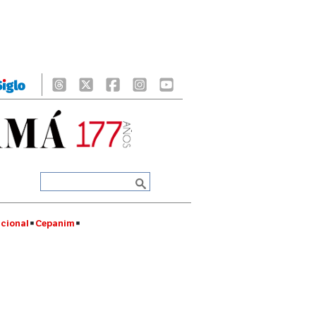
cional
Cepanim