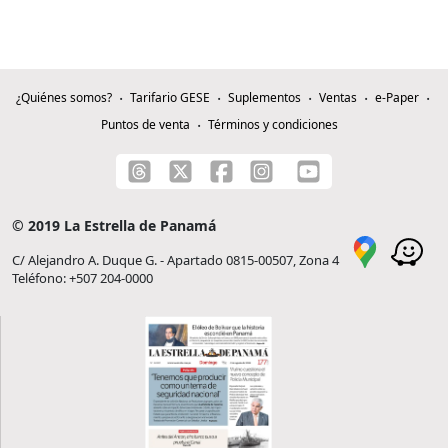
¿Quiénes somos?
Tarifario GESE
Suplementos
Ventas
e-Paper
Puntos de venta
Términos y condiciones
© 2019 La Estrella de Panamá
C/ Alejandro A. Duque G. - Apartado 0815-00507, Zona 4
Teléfono: +507 204-0000