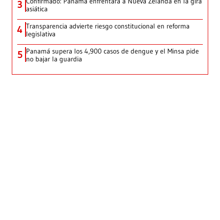
Confirmado: Panamá enfrentará a Nueva Zelanda en la gira
3
asiática
Transparencia advierte riesgo constitucional en reforma
4
legislativa
Panamá supera los 4,900 casos de dengue y el Minsa pide
5
no bajar la guardia