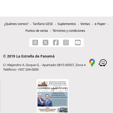
¿Quiénes somos?
Tarifario GESE
Suplementos
Ventas
e-Paper
Puntos de venta
Términos y condiciones
© 2019 La Estrella de Panamá
C/ Alejandro A. Duque G. - Apartado 0815-00507, Zona 4
Teléfono: +507 204-0000