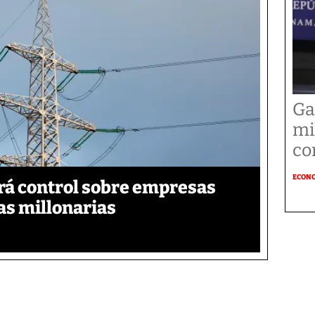
Ga
mi
co
ECON
á control sobre empresas
as millonarias