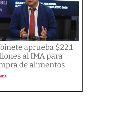
binete aprueba $22.1
llones al IMA para
mpra de alimentos
OMÍA