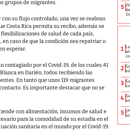
os grupos de migrantes.
¡V
5
de
D
con su flujo controlado, una vez se reabran
que Costa Rica permita su recibo, además se
flexibilizaciones de salud de cada país,
 en caso de que la condición sea repatriar o
La
1
en esperar.
añ
c
n contagiado por el Covid-19, de los cuales 41
Go
2
el
Blanca en Darién, todos recibiendo las
entes. En tanto que unos 119 migrantes
Ga
3
co
ontacto. Es importante destacar que no se
Gi
4
en
¿M
atiende con alimentación, insumos de salud e
5
so
cesario para la comodidad de su estadía en el
tuación sanitaria en el mundo por el Covid-19.