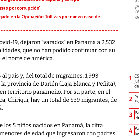
emergencia de gran
...
p
sas por corrupción’
r
d
gado en la Operación Trillizas por nuevo caso de
 Covid-19, dejaron “varados” en Panamá a 2,532
alidades, que no han podido continuar con su
a el norte de américa.
al país y, del total de migrantes, 1,993
CS
1
ju
a provincia de Darién (Laja Blanca y Peñita),
de
 en territorio panameño. Por su parte, en el
Pr
2
a, Chiriquí, hay un total de 539 migrantes, de
Es
á.
Pa
3
el
 los 5 niños nacidos en Panamá, la cifra
Pa
4
o menores de edad que ingresaron con padres
lo