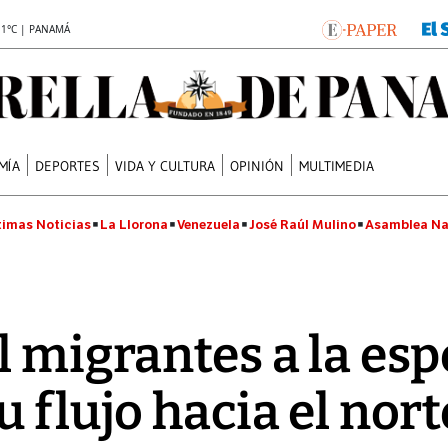
.1°C | PANAMÁ
MÍA
DEPORTES
VIDA Y CULTURA
OPINIÓN
MULTIMEDIA
timas Noticias
La Llorona
Venezuela
José Raúl Mulino
Asamblea Na
l migrantes a la esp
 flujo hacia el nort