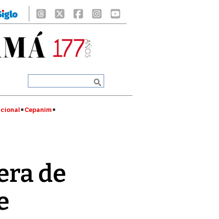
cional
Cepanim
era de
e