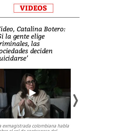
VIDEOS
ideo, Catalina Botero:
Video: Lula la
Si la gente elige
candidatura 
riminales, las
promesas de i
ociedades deciden
en defensa, ed
uicidarse’
tierras raras
a exmagistrada colombiana habla
Entre recuerdos y es
obre el rol de contrapeso del
referencias hacia sus