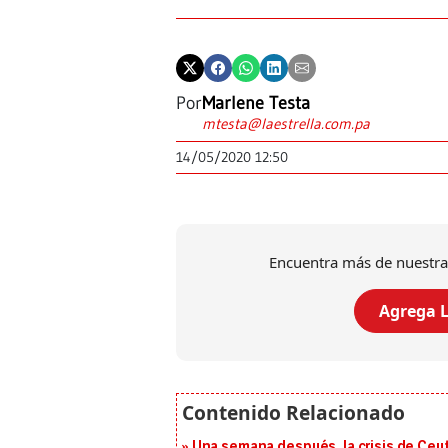
Por
Marlene Testa
mtesta@laestrella.com.pa
14/05/2020 12:50
Encuentra más de nuestra
Agrega L
Una semana después, la crisis de Ceu