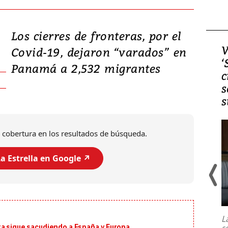
Los cierres de fronteras, por el
Video, Japón: Terremoto
V
Covid-19, dejaron “varados” en
deja heridos y graves
‘
Panamá a 2,532 migrantes
daños en Kumamoto
c
s
s
 cobertura en los resultados de búsqueda.
a Estrella en Google ↗️
Un fuerte terremoto de magnitud
7,1 se registró este martes 28 de
julio en la prefectura de Kumamoto,
L
al sur de Japón, provocando una
s
ta sigue sacudiendo a España y Europa