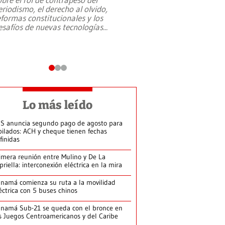
eriodismo, el derecho al olvido,
presidente de Brasil,
eformas constitucionales y los
da Silva, oficializó 
esafíos de nuevas tecnologías
...
candidatura
...
Lo más leído
S anuncia segundo pago de agosto para
bilados: ACH y cheque tienen fechas
finidas
imera reunión entre Mulino y De La
priella: interconexión eléctrica en la mira
namá comienza su ruta a la movilidad
éctrica con 5 buses chinos
namá Sub-21 se queda con el bronce en
s Juegos Centroamericanos y del Caribe