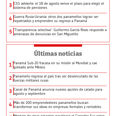
CSS advierte: el 18 de agosto vence el plazo para elegir el
3
sistema de pensiones
Guerra Rusia-Ucrania: otros dos panameños logran ser
4
repatriados y emprenden su regreso a Panamá
‘Transparencia selectiva’: Guillermo García Rivas responde a
5
amenazas de denuncias en San Miguelito
Últimas noticias
Panamá Sub-20 fracasa en su misión al Mundial y cae
1
goleado ante México
Panameño regresa al país tras ser desvinculado de las
2
fuerzas militares rusas
Canal de Panamá anuncia nuevos ajustes de calado para
3
agosto y septiembre
Más de 200 emprendedores panameños buscan
4
transformar sus ideas en empresas formales y rentables
Montaje de vigas gigantes paralizará el Corredor Sur entre