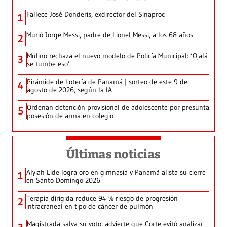
Fallece José Donderis, exdirector del Sinaproc
1
Murió Jorge Messi, padre de Lionel Messi, a los 68 años
2
Mulino rechaza el nuevo modelo de Policía Municipal: ‘Ojalá
3
se tumbe eso’
Pirámide de Lotería de Panamá | sorteo de este 9 de
4
agosto de 2026, según la IA
Ordenan detención provisional de adolescente por presunta
5
posesión de arma en colegio
Últimas noticias
Alyiah Lide logra oro en gimnasia y Panamá alista su cierre
1
en Santo Domingo 2026
Terapia dirigida reduce 94 % riesgo de progresión
2
intracraneal en tipo de cáncer de pulmón
Magistrada salva su voto: advierte que Corte evitó analizar