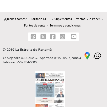
¿Quiénes somos?
Tarifario GESE
Suplementos
Ventas
e-Paper
Puntos de venta
Términos y condiciones
© 2019 La Estrella de Panamá
C/ Alejandro A. Duque G. - Apartado 0815-00507, Zona 4
Teléfono: +507 204-0000