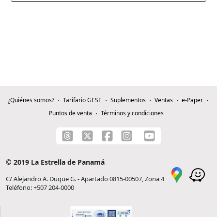
¿Quiénes somos?
Tarifario GESE
Suplementos
Ventas
e-Paper
Puntos de venta
Términos y condiciones
© 2019 La Estrella de Panamá
C/ Alejandro A. Duque G. - Apartado 0815-00507, Zona 4
Teléfono: +507 204-0000