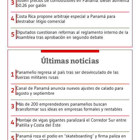
Suben precios de combustibles en Panamá: diésel aumenta
3
$0.26 por galón
Costa Rica propone arbitraje especial a Panamá para
4
destrabar litigio comercial
Diputados cuestionan reformas al reglamento interno de la
5
Asamblea tras aprobación en segundo debate
Últimas noticias
Panameño regresa al país tras ser desvinculado de las
1
fuerzas militares rusas
Canal de Panamá anuncia nuevos ajustes de calado para
2
agosto y septiembre
Más de 200 emprendedores panameños buscan
3
transformar sus ideas en empresas formales y rentables
Montaje de vigas gigantes paralizará el Corredor Sur entre
4
Paitilla y Costa del Este
Panamá roza el podio en ‘skateboarding’ y firma paliza en
5