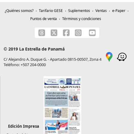
¿Quiénes somos?
Tarifario GESE
Suplementos
Ventas
e-Paper
Puntos de venta
Términos y condiciones
© 2019 La Estrella de Panamá
C/ Alejandro A. Duque G. - Apartado 0815-00507, Zona 4
Teléfono: +507 204-0000
Edición Impresa