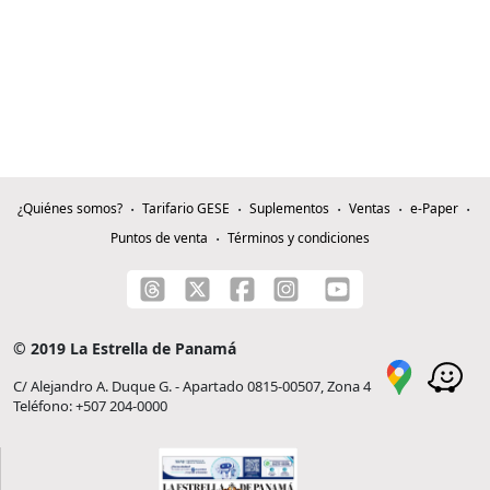
¿Quiénes somos?
Tarifario GESE
Suplementos
Ventas
e-Paper
Puntos de venta
Términos y condiciones
© 2019 La Estrella de Panamá
C/ Alejandro A. Duque G. - Apartado 0815-00507, Zona 4
Teléfono: +507 204-0000