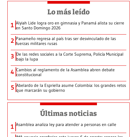
Lo más leído
Alyiah Lide logra oro en gimnasia y Panamá alista su cierre
1
en Santo Domingo 2026
Panameño regresa al país tras ser desvinculado de las
2
fuerzas militares rusas
De las redes sociales a la Corte Suprema, Policía Municipal
3
bajo la lupa
Cambios al reglamento de la Asamblea abren debate
4
constitucional
Abelardo de la Espriella asume Colombia: los grandes retos
5
que marcarán su gobierno
Últimas noticias
Asamblea analiza ley para atender a personas en calle
1
IMA anuncia agroferias este jueves 6 de agosto: conoce los