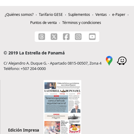
¿Quiénes somos?
Tarifario GESE
Suplementos
Ventas
e-Paper
Puntos de venta
Términos y condiciones
© 2019 La Estrella de Panamá
C/ Alejandro A. Duque G. - Apartado 0815-00507, Zona 4
Teléfono: +507 204-0000
Edición Impresa