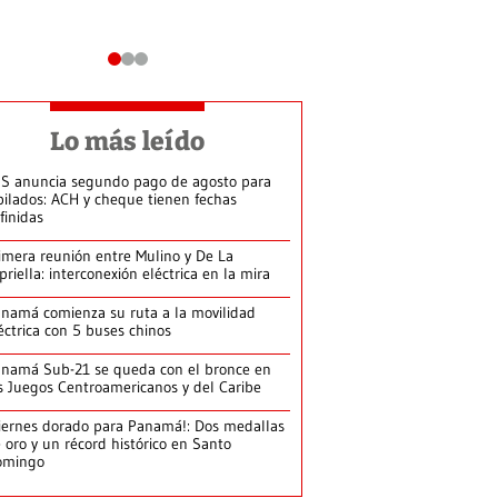
Lo más leído
S anuncia segundo pago de agosto para
bilados: ACH y cheque tienen fechas
finidas
imera reunión entre Mulino y De La
priella: interconexión eléctrica en la mira
namá comienza su ruta a la movilidad
éctrica con 5 buses chinos
namá Sub-21 se queda con el bronce en
s Juegos Centroamericanos y del Caribe
iernes dorado para Panamá!: Dos medallas
 oro y un récord histórico en Santo
omingo