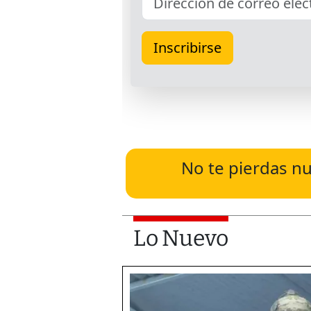
No te pierdas nu
Lo Nuevo