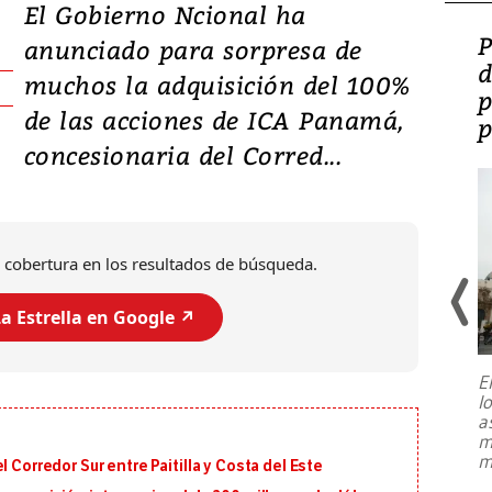
El Gobierno Ncional ha
Video: Lula lanza su
P
anunciado para sorpresa de
candidatura con
d
muchos la adquisición del 100%
promesas de inversión
p
de las acciones de ICA Panamá,
en defensa, educación y
p
concesionaria del Corred...
tierras raras
 cobertura en los resultados de búsqueda.
a Estrella en Google ↗️
E
l
Entre recuerdos y escuetas
a
referencias hacia sus adversarios, el
m
presidente de Brasil, Luiz Inácio Lula
m
 Corredor Sur entre Paitilla y Costa del Este
da Silva, oficializó este domingo su
candidatura
...