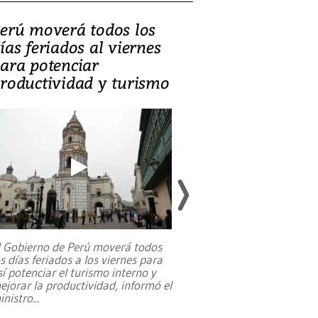
erú moverá todos los
Video, Catalin
ías feriados al viernes
‘Si la gente el
ara potenciar
criminales, la
roductividad y turismo
sociedades de
suicidarse’
l Gobierno de Perú moverá todos
os días feriados a los viernes para
La exmagistrada co
sí potenciar el turismo interno y
sobre el rol de contr
ejorar la productividad, informó el
periodismo, el derech
inistro
...
reformas constitucio
desafíos de nuevas t