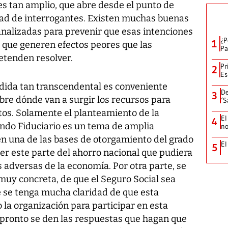
es tan amplio, que abre desde el punto de
dad de interrogantes. Existen muchas buenas
analizadas para prevenir que esas intenciones
¿P
1
 que generen efectos peores que las
Pa
etenden resolver.
Pr
2
Es
dida tan transcendental es conveniente
De
3
bre dónde van a surgir los recursos para
‘S
tos. Solamente el planteamiento de la
El
4
Fondo Fiduciario es un tema de amplia
no
en una de las bases de otorgamiento del grado
El
5
ser este parte del ahorro nacional que pudiera
s adversas de la economía. Por otra parte, se
 muy concreta, de que el Seguro Social sea
e se tenga mucha claridad de que esta
o la organización para participar en esta
ronto se den las respuestas que hagan que