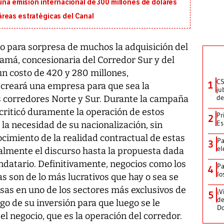
 una emisión internacional de 300 millones de dólares
reas estratégicas del Canal
o para sorpresa de muchos la adquisición del
amá, concesionaria del Corredor Sur y del
un costo de 420 y 280 millones,
CS
1
 creará una empresa para que sea la
ju
de
s corredores Norte y Sur. Durante la campaña
 criticó duramente la operación de estos
Pr
2
Es
la necesidad de su nacionalización, sin
cimiento de la realidad contractual de estas
Pa
3
el
lmente el discurso hasta la propuesta dada
ndatario. Definitivamente, negocios como los
Pa
4
lo
 son de lo más lucrativos que hay o sea se
sas en uno de los sectores más exclusivos de
¡V
5
de
go de su inversión para que luego se le
D
el negocio, que es la operación del corredor.