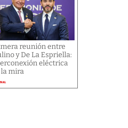
imera reunión entre
lino y De La Espriella:
terconexión eléctrica
 la mira
ONAL