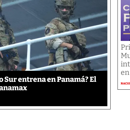
Pr
Mu
in
en
o Sur entrena en Panamá? El
NACI
 Panamax