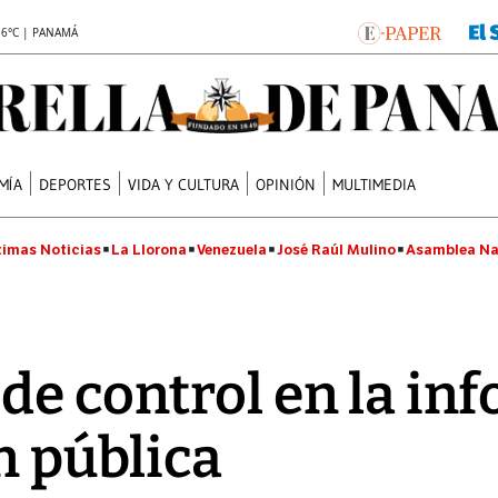
.6°C | PANAMÁ
MÍA
DEPORTES
VIDA Y CULTURA
OPINIÓN
MULTIMEDIA
timas Noticias
La Llorona
Venezuela
José Raúl Mulino
Asamblea Na
de control en la in
n pública