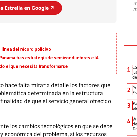
m
presidente de Brasil, Luiz Inácio Lula
a Estrella en Google ↗️
m
da Silva, oficializó este domingo su
candidatura
...
 línea del récord policivo
 Panamá tras estrategia de semiconductores e IA
ado el que necesita transformarse
CS
1
ju
de
o hace falta mirar a detalle los factores que
Pr
2
roblemática determinada en la estructura
Es
finalidad de que el servicio general ofrecido
Pa
3
el
.
¡V
4
de
nte los cambios tecnológicos en que se debe
D
a y económica del problema, si los recursos