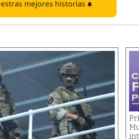
estras mejores historias
Pr
Mu
in