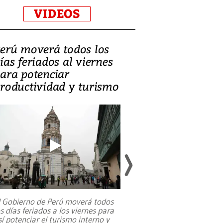
VIDEOS
erú moverá todos los
Video, Catalin
ías feriados al viernes
‘Si la gente el
ara potenciar
criminales, la
roductividad y turismo
sociedades de
suicidarse’
l Gobierno de Perú moverá todos
os días feriados a los viernes para
La exmagistrada co
sí potenciar el turismo interno y
sobre el rol de contr