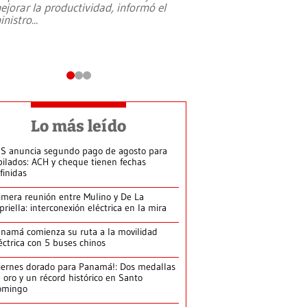
ejorar la productividad, informó el
periodismo, el derech
inistro
...
reformas constitucio
desafíos de nuevas t
Lo más leído
S anuncia segundo pago de agosto para
bilados: ACH y cheque tienen fechas
finidas
imera reunión entre Mulino y De La
priella: interconexión eléctrica en la mira
namá comienza su ruta a la movilidad
éctrica con 5 buses chinos
iernes dorado para Panamá!: Dos medallas
 oro y un récord histórico en Santo
omingo