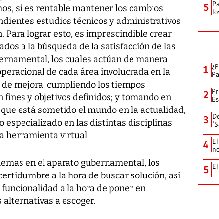
Pa
5
mos, si es rentable mantener los cambios
lo
ndientes estudios técnicos y administrativos
. Para lograr esto, es imprescindible crear
os a la búsqueda de la satisfacción de las
bernamental, los cuales actúan de manera
¿P
1
peracional de cada área involucrada en la
Pa
 de mejora, cumpliendo los tiempos
Pr
2
n fines y objetivos definidos; y tomando en
Es
os que está sometido el mundo en la actualidad,
De
3
 especializado en las distintas disciplinas
‘S
la herramienta virtual.
El
4
no
blemas en el aparato gubernamental, los
El
5
ertidumbre a la hora de buscar solución, así
funcionalidad a la hora de poner en
s alternativas a escoger.