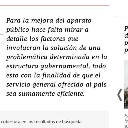
Para la mejora del aparato
Video: Lula lanza su
P
público hace falta mirar a
candidatura con
d
detalle los factores que
promesas de inversión
p
involucran la solución de una
en defensa, educación y
p
problemática determinada en la
tierras raras
estructura gubernamental, todo
esto con la finalidad de que el
servicio general ofrecido al país
sea sumamente eficiente.
E
l
 cobertura en los resultados de búsqueda.
Entre recuerdos y escuetas
a
referencias hacia sus adversarios, el