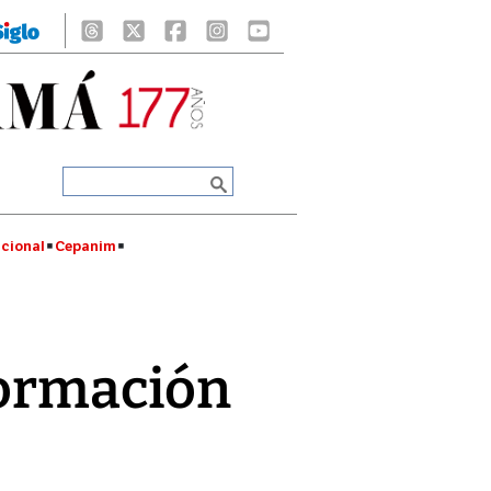
cional
Cepanim
formación