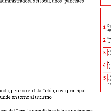
 administradora del local, unos “panckaes”
Di
1
ag
Re
2
se
Vi
3
po
A 
4
la
Pa
5
pe
ha
nda, pero no en Isla Colón, cuya principal
unde en torno al turismo.