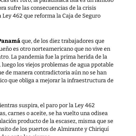
cas del Toro, la paradisíaca isla es un famoso
ora sufre las consecuencias de la crisis
a Ley 462 que reforma la Caja de Seguro
 Panamá
que, de los diez trabajadores que
dueño es otro norteamericano que no vive en
tro. La pandemia fue la prima herida de la
a, luego los viejos problemas de agua ppotable
que de manera contradictoria aún no se han
ico que obliga a mejorar la infraestructura de
ntras suspira, el paro por la Ley 462
s, carnes o aceite, se ha vuelto una odisea
ulación producto de la escasez, misma que se
nsito de los puertos de Almirante y Chiriquí