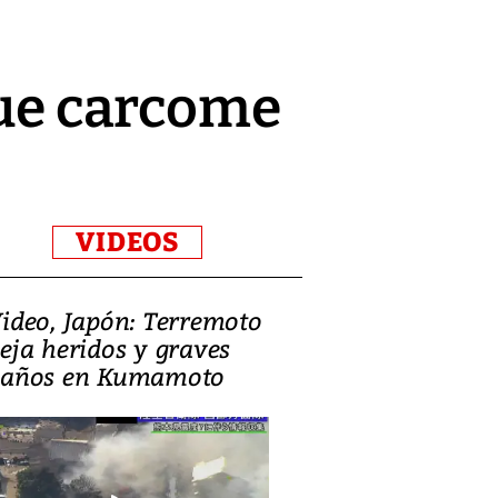
que carcome
VIDEOS
ideo, Japón: Terremoto
Israel regala 
eja heridos y graves
nueva embaja
años en Kumamoto
Jerusalén sob
familias pales