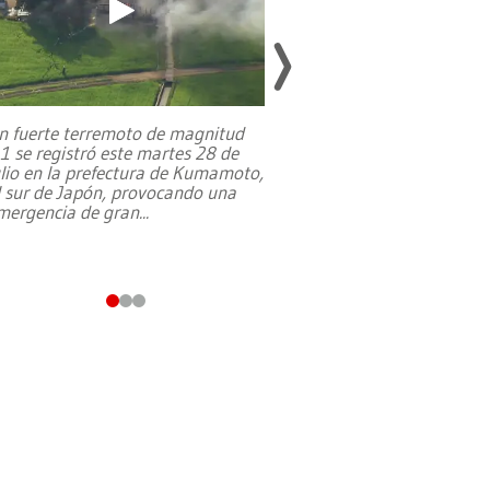
n fuerte terremoto de magnitud
,1 se registró este martes 28 de
Estados Unidos ha a
ulio en la prefectura de Kumamoto,
un dólar y durante 9
l sur de Japón, provocando una
el terreno para su 
mergencia de gran
...
en Jerusalén Oeste, 
perteneció hasta
...