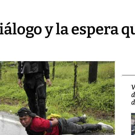
diálogo y la espera 
Isidro Carbonell,
V
director de la Lotería:
d
‘Vamos a ser más
d
transparentes, tengan fe