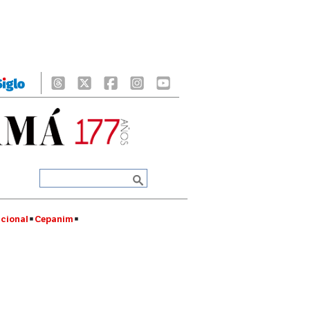
cional
Cepanim