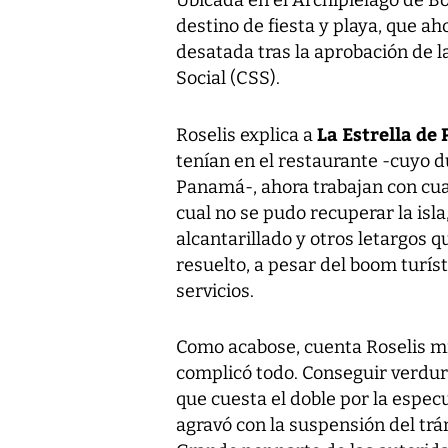
Ubicada en el Archipiélago de Bo
destino de fiesta y playa, que ah
desatada tras la aprobación de l
Social (CSS).
La Estrella de
Roselis explica a
tenían en el restaurante -cuyo 
Panamá-, ahora trabajan con cua
cual no se pudo recuperar la isl
alcantarillado y otros letargos 
resuelto, a pesar del boom turíst
servicios.
Como acabose, cuenta Roselis mie
complicó todo. Conseguir verdura
que cuesta el doble por la espec
agravó con la suspensión del trá