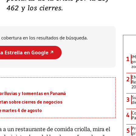
462 y los cierres.
 cobertura en los resultados de búsqueda.
a Estrella en Google ↗️
IM
1
pr
zo
EN
2
Re
2
or lluvias y tormentas en Panamá
Su
3
di
tan sobre cierres de negocios
e martes 4 de agosto
Co
4
Pa
Pr
 a un restaurante de comida criolla, mira el
5
pr