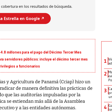
 cobertura en los resultados de búsqueda.
a Estrella en Google ↗️
164.8 millones para el pago del Décimo Tercer Mes
Ví
ra servidores públicos: incluye el décimo tercer mes
1
ad
rivilegios a funcionarios
Ma
2
ev
Po
as y Agricultura de Panamá (Cciap) hizo un
radicar de manera definitiva las prácticas de
Ca
3
pr
do que las auditorías impulsadas por la
un
ica se extiendan más allá de la Asamblea
Ga
4
ecutivo y a las entidades autónomas.
lo