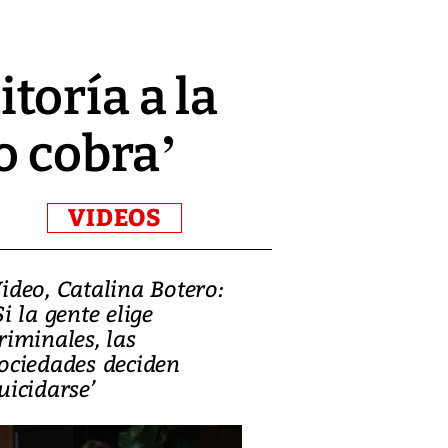
toría a la
o cobra’
VIDEOS
ideo, Catalina Botero:
Video: Lula la
Si la gente elige
candidatura 
riminales, las
promesas de i
ociedades deciden
en defensa, ed
uicidarse’
tierras raras