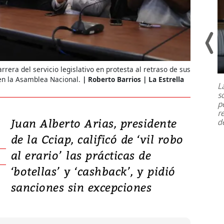
Un fuerte terremoto de magnitud
7,1 se registró este martes 28 de
rrera del servicio legislativo en protesta al retraso de sus
julio en la prefectura de Kumamoto,
 en la Asamblea Nacional.
Roberto Barrios | La Estrella
L
al sur de Japón, provocando una
s
emergencia de gran
...
p
r
Juan Alberto Arias, presidente
d
de la Cciap, calificó de ‘vil robo
al erario’ las prácticas de
‘botellas’ y ‘cashback’, y pidió
sanciones sin excepciones