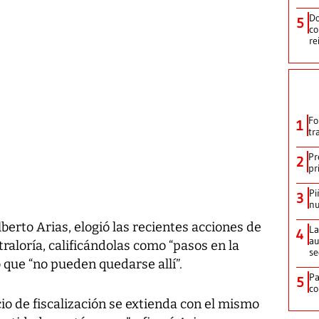
Do
5
co
re
Fo
1
tr
Pr
2
pr
Pi
3
nu
lberto Arias, elogió las recientes acciones de
La
4
au
traloría, calificándolas como “pasos en la
se
ó que “no pueden quedarse allí”.
Pa
5
co
io de fiscalización se extienda con el mismo