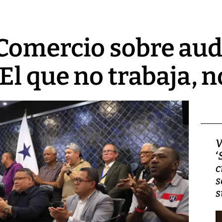
omercio sobre audi
El que no trabaja, n
Video, Japón: Terremoto
V
deja heridos y graves
‘
daños en Kumamoto
c
s
s