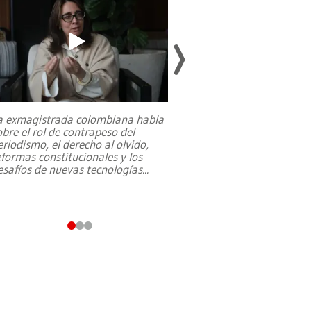
a exmagistrada colombiana habla
Entre recuerdos y es
obre el rol de contrapeso del
referencias hacia sus
eriodismo, el derecho al olvido,
presidente de Brasil,
eformas constitucionales y los
da Silva, oficializó 
esafíos de nuevas tecnologías
...
candidatura
...