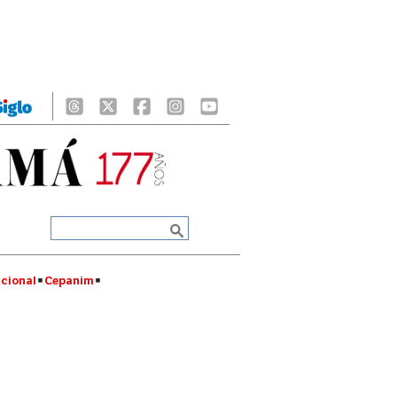
cional
Cepanim