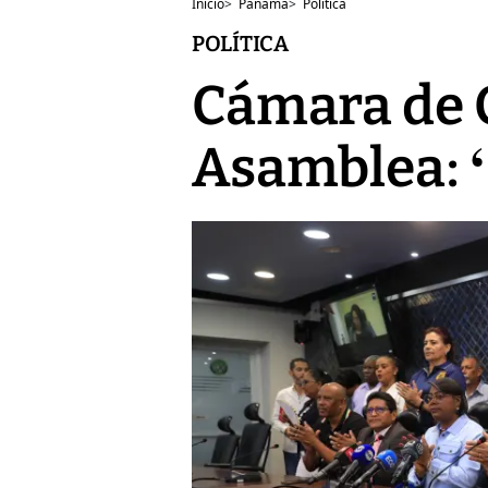
Inicio
>
Panamá
>
Política
POLÍTICA
Cámara de C
Asamblea: ‘