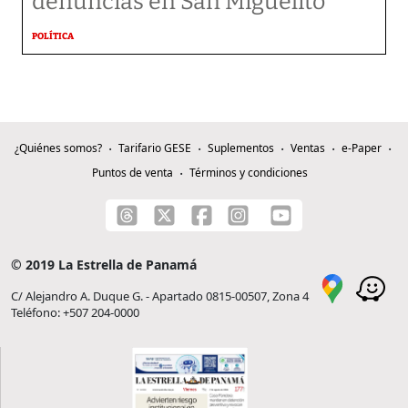
denuncias en San Miguelito
POLÍTICA
¿Quiénes somos?
Tarifario GESE
Suplementos
Ventas
e-Paper
Puntos de venta
Términos y condiciones
© 2019 La Estrella de Panamá
C/ Alejandro A. Duque G. - Apartado 0815-00507, Zona 4
Teléfono: +507 204-0000