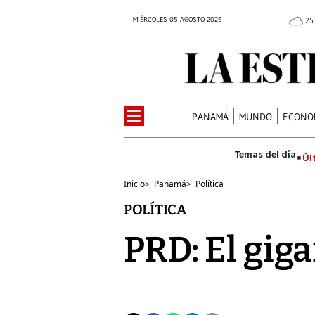
MIÉRCOLES 05 AGOSTO 2026
25
PANAMÁ
MUNDO
ECONO
Úl
Inicio
>
Panamá
>
Política
POLÍTICA
PRD: El gig