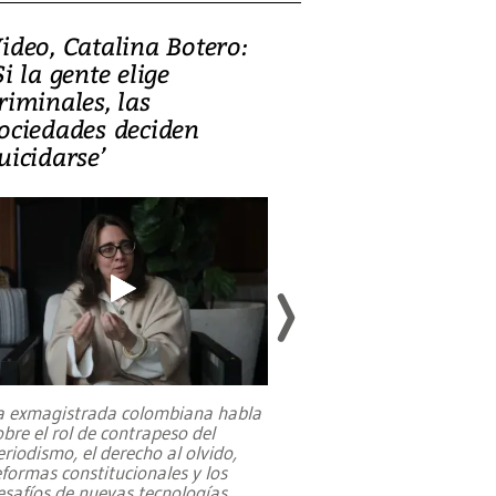
ideo, Catalina Botero:
Video: Lula la
Si la gente elige
candidatura 
riminales, las
promesas de i
ociedades deciden
en defensa, ed
uicidarse’
tierras raras
a exmagistrada colombiana habla
Entre recuerdos y es
obre el rol de contrapeso del
referencias hacia sus
eriodismo, el derecho al olvido,
presidente de Brasil,
eformas constitucionales y los
da Silva, oficializó 
esafíos de nuevas tecnologías
...
candidatura
...