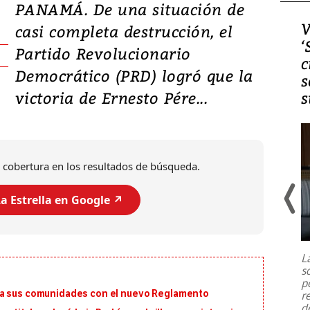
PANAMÁ. De una situación de
Video, Japón: Terremoto
V
casi completa destrucción, el
deja heridos y graves
‘
Partido Revolucionario
daños en Kumamoto
c
Democrático (PRD) logró que la
s
victoria de Ernesto Pére...
s
 cobertura en los resultados de búsqueda.
a Estrella en Google ↗️
Un fuerte terremoto de magnitud
7,1 se registró este martes 28 de
julio en la prefectura de Kumamoto,
L
al sur de Japón, provocando una
s
emergencia de gran
...
p
ra sus comunidades con el nuevo Reglamento
r
d