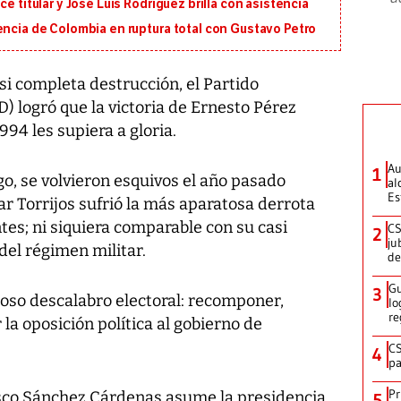
e titular y José Luis Rodríguez brilla con asistencia
encia de Colombia en ruptura total con Gustavo Petro
i completa destrucción, el Partido
 logró que la victoria de Ernesto Pérez
994 les supiera a gloria.
Au
1
o, se volvieron esquivos el año pasado
al
Es
r Torrijos sufrió la más aparatosa derrota
ntes; ni siquiera comparable con su casi
CS
2
ju
el régimen militar.
de
Gu
3
roso descalabro electoral: recomponer,
lo
re
 la oposición política al gobierno de
CS
4
pa
Pr
isco Sánchez Cárdenas asume la presidencia
5