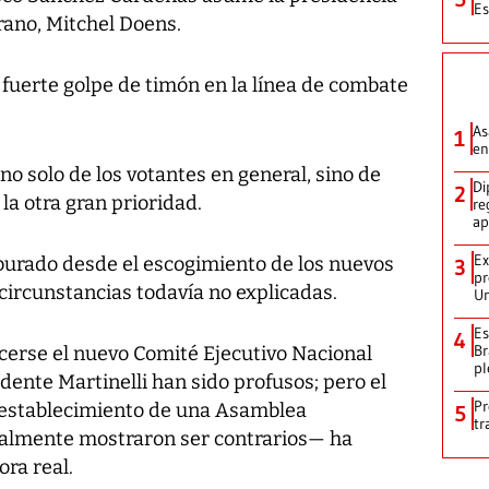
Es
erano, Mitchel Doens.
fuerte golpe de timón en la línea de combate
As
1
en
no solo de los votantes en general, sino de
Di
2
la otra gran prioridad.
re
ap
Ex
burado desde el escogimiento de los nuevos
3
pr
e circunstancias todavía no explicadas.
Un
Es
4
Br
erse el nuevo Comité Ejecutivo Nacional
pl
dente Martinelli han sido profusos; pero el
Pr
 establecimiento de una Asamblea
5
tr
onalmente mostraron ser contrarios— ha
ora real.