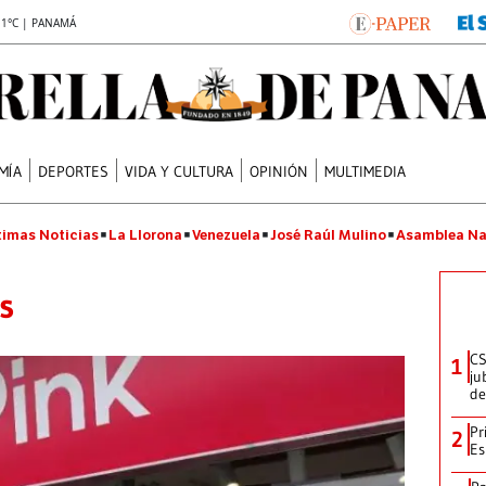
.1°C | PANAMÁ
MÍA
DEPORTES
VIDA Y CULTURA
OPINIÓN
MULTIMEDIA
timas Noticias
La Llorona
Venezuela
José Raúl Mulino
Asamblea Na
s
CS
1
ju
de
Pr
2
Es