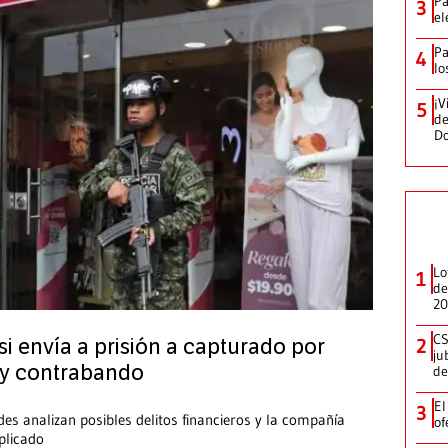
Pa
3
el
Pa
4
lo
¡V
5
de
D
Lo
1
de
20
CS
2
 si envía a prisión a capturado por
ju
 y contrabando
de
El
3
es analizan posibles delitos financieros y la compañía
of
plicado