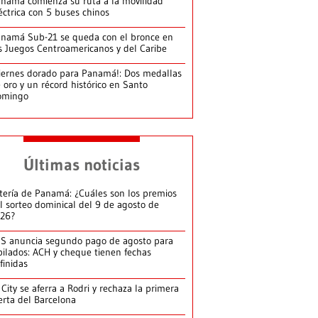
namá comienza su ruta a la movilidad
éctrica con 5 buses chinos
namá Sub-21 se queda con el bronce en
s Juegos Centroamericanos y del Caribe
iernes dorado para Panamá!: Dos medallas
 oro y un récord histórico en Santo
omingo
Últimas noticias
tería de Panamá: ¿Cuáles son los premios
l sorteo dominical del 9 de agosto de
26?
S anuncia segundo pago de agosto para
bilados: ACH y cheque tienen fechas
finidas
 City se aferra a Rodri y rechaza la primera
erta del Barcelona