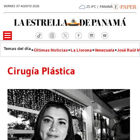
VIERNES 07 AGOSTO 2026
25.4°C | PANAMÁ
Últimas Noticias
La Llorona
Venezuela
José Raúl 
Cirugía Plástica