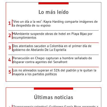
Lo más leído
‘Vivo un día a la vez’: Kayra Harding comparte imágenes de
1
la despedida de su esposo
MiAmbiente suspende obras de hotel en Playa Bijao por
2
incumplimientos
Dos atentados sacuden a Colombia en el primer día de
3
gobierno de Abelardo De La Espriella
Persecución en Chepo: capturan a hombre señalado de
4
disparar contra agentes del Senafront
Los no alineados superan el 51% del padrón y le quitan la
5
mayoría a los partidos políticos
Últimas noticias
‘Transparencia selectiva’: Guillermo García Rivas responde a