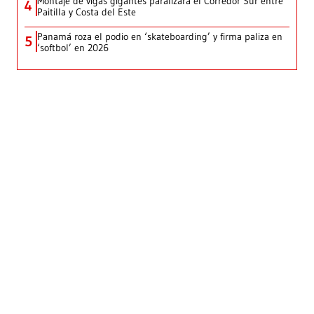
Montaje de vigas gigantes paralizará el Corredor Sur entre
4
Paitilla y Costa del Este
Panamá roza el podio en ‘skateboarding’ y firma paliza en
5
‘softbol’ en 2026