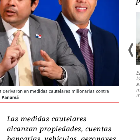
en defensa, educación y
p
tierras raras
E
l
Entre recuerdos y escuetas
a
referencias hacia sus adversarios, el
m
s derivaron en medidas cautelares millonarias contra
presidente de Brasil, Luiz Inácio Lula
m
da Silva, oficializó este domingo su
de Panamá
candidatura
...
Las medidas cautelares
alcanzan propiedades, cuentas
bancarias, vehículos, aeronaves