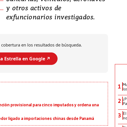
y otros activos de
exfuncionarios investigados.
 cobertura en los resultados de búsqueda.
a Estrella en Google ↗️
Mu
1
lo
¿P
2
Pa
nción provisional para cinco imputados y ordena una
El
3
no
eedor ligado a importaciones chinas desde Panamá