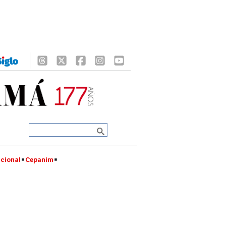
cional
Cepanim