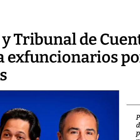
 y Tribunal de Cue
a exfuncionarios p
s
Video: Lula lanza su
P
candidatura con
d
promesas de inversión
p