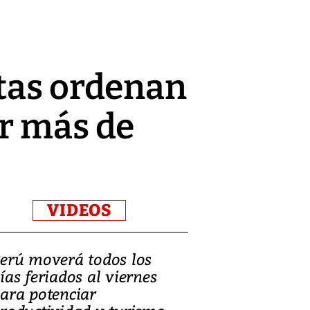
ntas ordenan
or más de
VIDEOS
erú moverá todos los
Video, Catalin
ías feriados al viernes
‘Si la gente el
ara potenciar
criminales, la