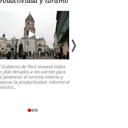
roductividad y turismo
sociedades de
suicidarse’
l Gobierno de Perú moverá todos
os días feriados a los viernes para
La exmagistrada co
sí potenciar el turismo interno y
sobre el rol de contr
ejorar la productividad, informó el
periodismo, el derech
inistro
...
reformas constitucio
desafíos de nuevas t