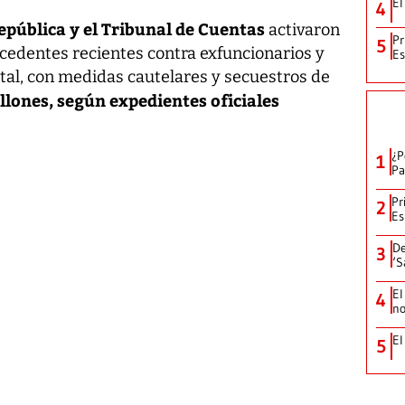
El
4
epública y el Tribunal de Cuentas
activaron
Pr
5
ecedentes recientes contra exfuncionarios y
Es
tal, con medidas cautelares y secuestros de
illones, según expedientes oficiales
¿P
1
Pa
Pr
2
Es
De
3
‘S
El
4
no
El
5