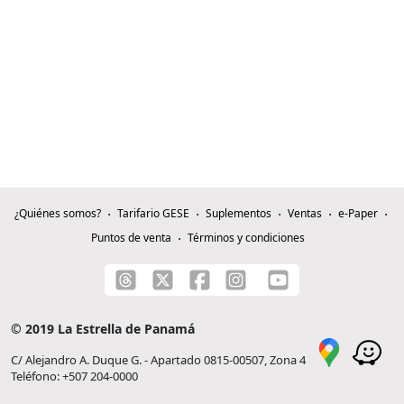
¿Quiénes somos?
Tarifario GESE
Suplementos
Ventas
e-Paper
Puntos de venta
Términos y condiciones
© 2019 La Estrella de Panamá
C/ Alejandro A. Duque G. - Apartado 0815-00507, Zona 4
Teléfono: +507 204-0000